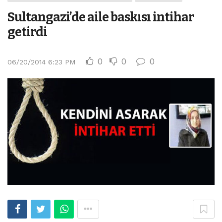
Sultangazi’de aile baskısı intihar
getirdi
0
0
0
06/20/2014 6:23 PM