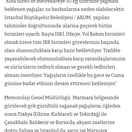
“Kısa süreli ve metrekareye 50 kg üzerinde yağması
beklenen yağışlar, su baskınlarına neden olabilecektir.
İstanbul Büyükşehir Belediyesi / AKOM, yapılan
tahminler doğrultusunda alarma geçerek bütün
birimleri uyardı. Başta İSKİ, İtfaiye, Yol Bakım birimleri
olmak üzere tüm İBB birimleri görevlerinin başında,
olası olumsuzluklara karşı hazır bekletiliyor. Trafikte
yaşanabilecek olumsuzluklara karşı vatandaşlarımızın
ve sürücülerin tedbirli olması ve gerekli tedbirleri
alması öneriliyor. Yağışların özellikle bu gece ve Cuma
gününe kadar etkisini devam ettirmesi bekleniyor.”
Meteoroloji Genel Müdürlüğü, Marmara bölgesinde
görülecek gök gürültülü sağanak yağışların; öğleden
sonra Trakya (Edirne, Kırklareli ve Tekirdağ) ile
Çanakkale, Balıkesir ve Bursa’da, akşam saatlerine
doğru Yalova ve İstanbul’da, yarın ise Marmara