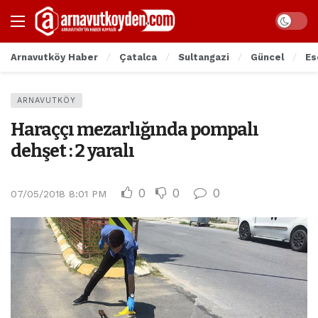
Arnavutköy Haber
Çatalca
Sultangazi
Güncel
Es
ARNAVUTKÖY
Haraççı mezarlığında pompalı
dehşet : 2 yaralı
0
0
0
07/05/2018 8:01 PM