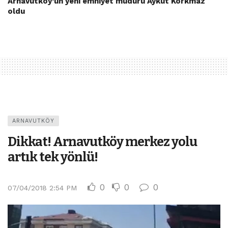
Arnavutköy’ün yeni emniyet müdürü Aykut Korkmaz
oldu
ARNAVUTKÖY
Dikkat! Arnavutköy merkez yolu
artık tek yönlü!
0
0
0
07/04/2018 2:54 PM