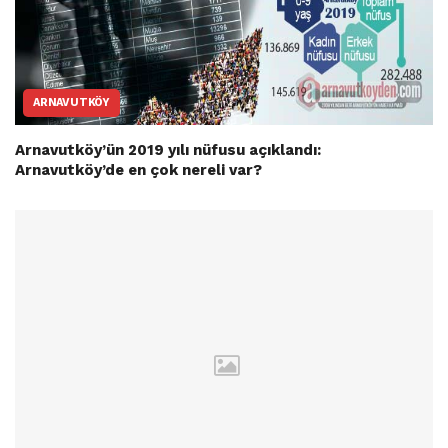
ARNAVUTKÖY
Arnavutköy’ün 2019 yılı nüfusu açıklandı:
Arnavutköy’de en çok nereli var?