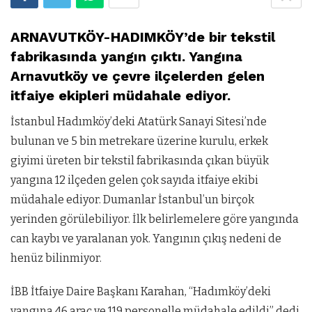
ARNAVUTKÖY
-HADIMKÖY’de bir tekstil
fabrikasında yangın çıktı. Yangına
Arnavutköy
ve çevre ilçelerden gelen
itfaiye ekipleri müdahale ediyor.
İstanbul
Hadımköy’deki
Atatürk Sanayi Sitesi’nde
bulunan ve 5 bin metrekare üzerine kurulu, erkek
giyimi üreten bir tekstil fabrikasında çıkan büyük
yangına 12 ilçeden gelen çok sayıda itfaiye ekibi
müdahale ediyor. Dumanlar İstanbul’un birçok
yerinden görülebiliyor. İlk belirlemelere göre yangında
can kaybı ve yaralanan yok. Yangının çıkış nedeni de
henüz bilinmiyor.
İBB İtfaiye Daire Başkanı Karahan, “
Hadımköy’deki
yangına 46 araç ve 119 personelle müdahale edildi” dedi.