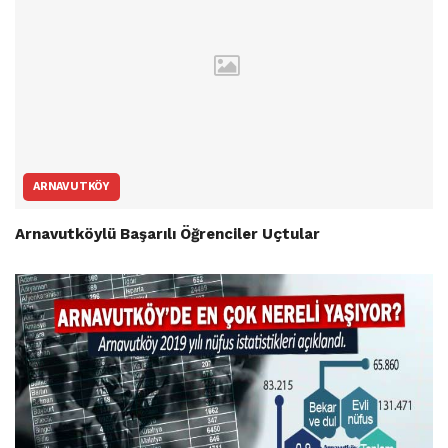
ARNAVUTKÖY
Arnavutköylü Başarılı Öğrenciler Uçtular