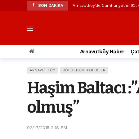
SON DAKİKA
Arnavutköy’de Cumhuriyet’in 92. Y
Mustafa Candaroğlu’ndan Özgür Öze
Özgür Özel’den Arnavutköy Beledi
Arnavutköy’ün nüfusu 2024 yılınd
Arnavutköy Taşoluk’ta seyir halin
Arnavutköy Haber
Çat
Arnavutköy İmrahor Mahallesi saki
Arnavutköy’de 29 Ekim Cumhuriye
ARNAVUTKÖY
BÖLGEDEN HABERLER
Toprak kaydı: 3 hafriyat kamyonu b
Haşim Baltacı :
İstanbul Havalimanı yolundaki kaz
Arnavutkoy Belediyesi’ne su baskı
olmuş”
02/17/2015 2:18 PM