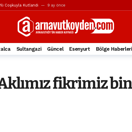
ılı Coşkuyla Kutlandı
9 ay önce
l’in iddialarına yanıt geldi
10 ay önce
yesi’ne ve Mustafa Candaroğlu’na yönelik suçlamalar
10 ay önce
a 344.868’e ulaştı
1 yıl önce
deki otomobil alev alev yandı.
2 yıl önce
alca
Sultangazi
Güncel
Esenyurt
Bölge Haberler
nleri protesto gösterisi düzenledi
2 yıl önce
t Bayramı kutlamaları coşkuyla gerçekleşti
2 yıl önce
irbirlerinin üzerine devrildi
2 yıl önce
”Aklımız fikrimiz b
ada, taksideki yolcu öldü
3 yıl önce
nı tepkisi
3 yıl önce