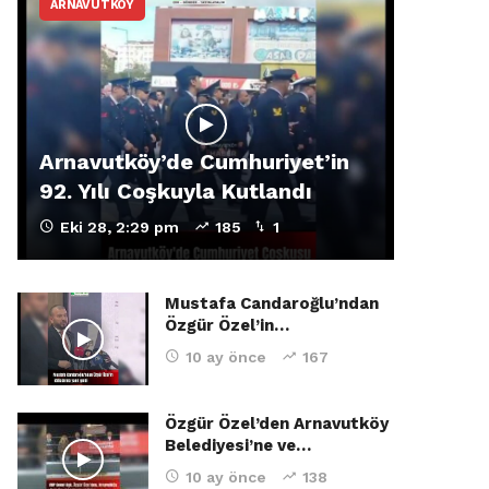
ARNAVUTKÖY
Arnavutköy’de Cumhuriyet’in
92. Yılı Coşkuyla Kutlandı
Eki 28, 2:29 pm
185
1
Mustafa Candaroğlu’ndan
Özgür Özel’in…
10 ay önce
167
Özgür Özel’den Arnavutköy
Belediyesi’ne ve…
10 ay önce
138