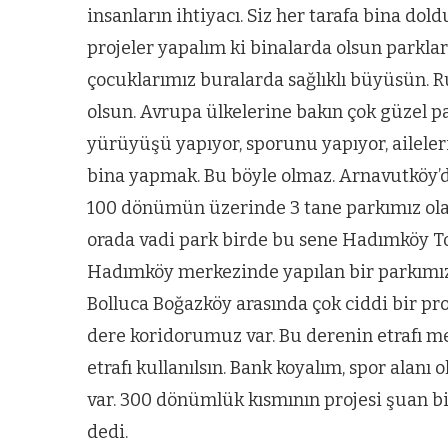
insanların ihtiyacı. Siz her tarafa bina dol
projeler yapalım ki binalarda olsun parklar
çocuklarımız buralarda sağlıklı büyüsün. Ruh
olsun. Avrupa ülkelerine bakın çok güzel pa
yürüyüşü yapıyor, sporunu yapıyor, aileleri
bina yapmak. Bu böyle olmaz. Arnavutköy’d
100 dönümün üzerinde 3 tane parkımız olaca
orada vadi park birde bu sene Hadımköy To
Hadımköy merkezinde yapılan bir parkımız 
Bolluca Boğazköy arasında çok ciddi bir pro
dere koridorumuz var. Bu derenin etrafı mez
etrafı kullanılsın. Bank koyalım, spor alanı
var. 300 dönümlük kısmının projesi şuan b
dedi.