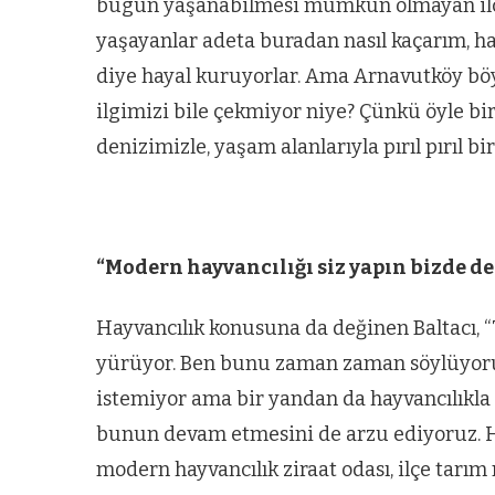
bugün yaşanabilmesi mümkün olmayan ilçele
ARNAVUTKÖY
yaşayanlar adeta buradan nasıl kaçarım, ha
zel’den
Arnavutköy’
diye hayal kuruyorlar. Ama Arnavutköy böyl
köy
nüfusu 2024
ilgimizi bile çekmiyor niye? Çünkü öyle bi
si’ne ve
yılında
denizimizle, yaşam alanlarıyla pırıl pırıl b
a
344.868’e ula
ğlu’na
“Modern hayvancılığı siz yapın bizde de
lar
Hayvancılık konusuna da değinen Baltacı, “
yürüyor. Ben bunu zaman zaman söylüyorum
istemiyor ama bir yandan da hayvancılıkla g
bunun devam etmesini de arzu ediyoruz. He
modern hayvancılık ziraat odası, ilçe tarı