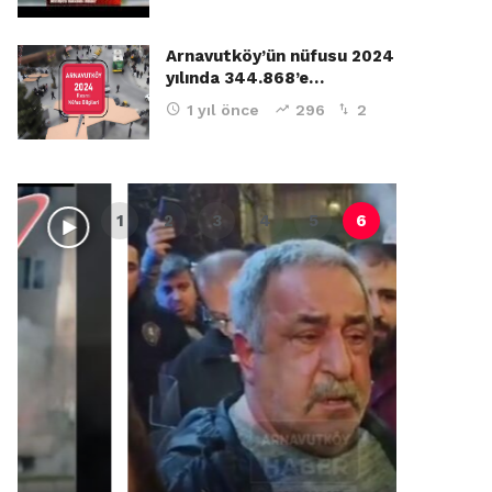
Arnavutköy’ün nüfusu 2024
yılında 344.868’e…
1 yıl önce
296
2