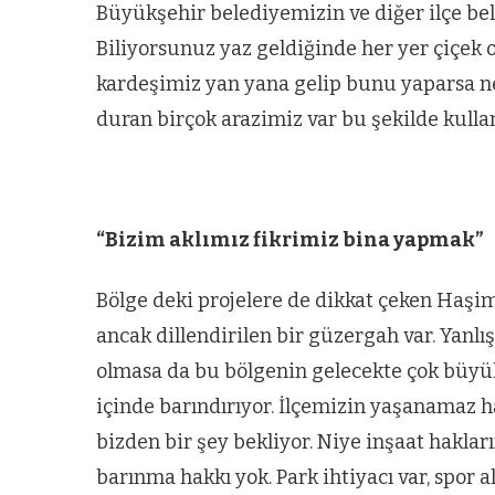
Büyükşehir belediyemizin ve diğer ilçe beled
Biliyorsunuz yaz geldiğinde her yer çiçek o
kardeşimiz yan yana gelip bunu yaparsa net
duran birçok arazimiz var bu şekilde kullan
“Bizim aklımız fikrimiz bina yapmak”
Bölge deki projelere de dikkat çeken Haşim B
ancak dillendirilen bir güzergah var. Yanlış
olmasa da bu bölgenin gelecekte çok büyük 
içinde barındırıyor. İlçemizin yaşanamaz h
bizden bir şey bekliyor. Niye inşaat haklar
barınma hakkı yok. Park ihtiyacı var, spor al