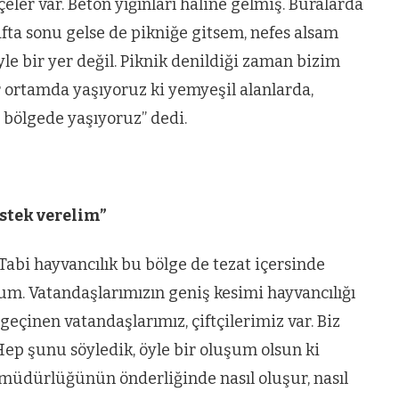
r var. Beton yığınları haline gelmiş. Buralarda
VIDEO GALERI
fta sonu gelse de pikniğe gitsem, nefes alsam
ün
Arnavutköy
e bir yer değil. Piknik denildiği zaman bizim
Taşoluk’ta seyir
r ortamda yaşıyoruz ki yemyeşil alanlarda,
halindeki
ir bölgede yaşıyoruz” dedi.
ştı
otomobil alev
alev yandı.
stek verelim”
Tabi hayvancılık bu bölge de tezat içersinde
. Vatandaşlarımızın geniş kesimi hayvancılığı
eçinen vatandaşlarımız, çiftçilerimiz var. Biz
p şunu söyledik, öyle bir oluşum olsun ki
m müdürlüğünün önderliğinde nasıl oluşur, nasıl