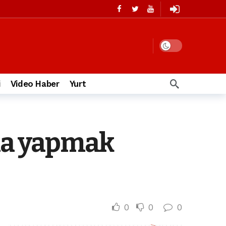
i
Video Haber
Yurt
ina yapmak
0
0
0