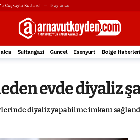
ılı Coşkuyla Kutlandı
9 ay önce
l’in iddialarına yanıt geldi
10 ay önce
yesi’ne ve Mustafa Candaroğlu’na yönelik suçlamalar
10 ay önce
a 344.868’e ulaştı
1 yıl önce
deki otomobil alev alev yandı.
2 yıl önce
alca
Sultangazi
Güncel
Esenyurt
Bölge Haberler
nleri protesto gösterisi düzenledi
2 yıl önce
t Bayramı kutlamaları coşkuyla gerçekleşti
2 yıl önce
irbirlerinin üzerine devrildi
2 yıl önce
den evde diyaliz şa
ada, taksideki yolcu öldü
3 yıl önce
nı tepkisi
3 yıl önce
lerinde diyaliz yapabilme imkanı sağland