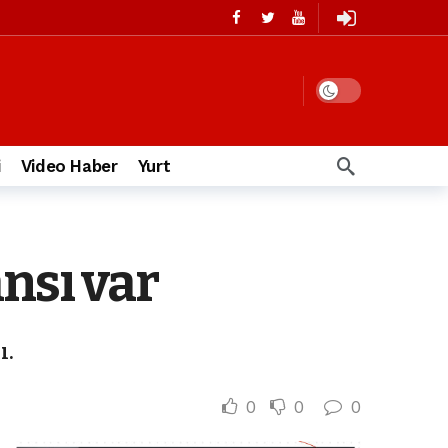
i
Video Haber
Yurt
nsı var
ı.
0
0
0