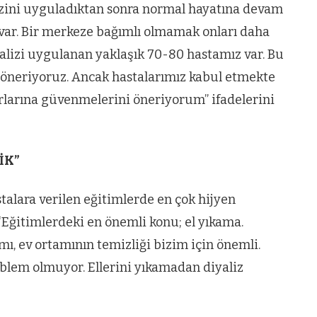
lizini uyguladıktan sonra normal hayatına devam
VIDEO GALERI
 var. Bir merkeze bağımlı olmamak onları daha
ün
Arnavutköy
yalizi uygulanan yaklaşık 70-80 hastamız var. Bu
Taşoluk’ta seyir
da öneriyoruz. Ancak hastalarımız kabul etmekte
halindeki
orlarına güvenmelerini öneriyorum” ifadelerini
ştı
otomobil alev
alev yandı.
İK”
talara verilen eğitimlerde en çok hijyen
Eğitimlerdeki en önemli konu; el yıkama.
ı, ev ortamının temizliği bizim için önemli.
oblem olmuyor. Ellerini yıkamadan diyaliz