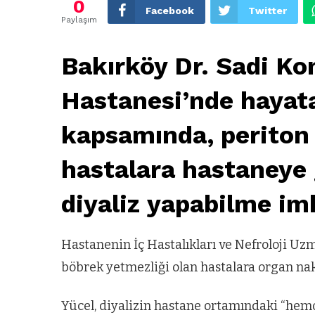
0
Facebook
Twitter
Paylaşım
Bakırköy Dr. Sadi Ko
Hastanesi’nde hayata
kapsamında, periton 
hastalara hastaneye
diyaliz yapabilme im
Hastanenin İç Hastalıkları ve Nefroloji Uzm
böbrek yetmezliği olan hastalara organ nakli
Yücel, diyalizin hastane ortamındaki “hemod