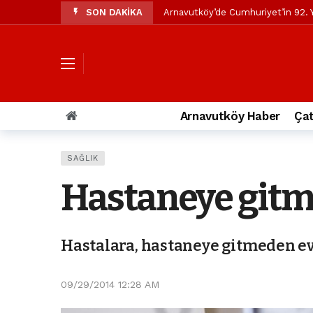
SON DAKİKA
Arnavutköy’de Cumhuriyet’in 92. Y
Mustafa Candaroğlu’ndan Özgür Öze
Özgür Özel’den Arnavutköy Beledi
Arnavutköy’ün nüfusu 2024 yılınd
Arnavutköy Taşoluk’ta seyir halin
Arnavutköy Haber
Çat
Arnavutköy İmrahor Mahallesi saki
Arnavutköy’de 29 Ekim Cumhuriye
SAĞLIK
Toprak kaydı: 3 hafriyat kamyonu b
Hastaneye gitme
İstanbul Havalimanı yolundaki kaz
Arnavutkoy Belediyesi’ne su baskı
Hastalara, hastaneye gitmeden ev
09/29/2014 12:28 AM