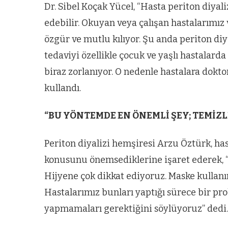
Dr. Sibel Koçak Yücel, “Hasta periton diya
ARNAVUTKÖY
edebilir. Okuyan veya çalışan hastalarımız
zel’den
Arnavutköy’
özgür ve mutlu kılıyor. Şu anda periton di
köy
nüfusu 2024
tedaviyi özellikle çocuk ve yaşlı hastalar
si’ne ve
yılında
biraz zorlanıyor. O nedenle hastalara dokt
a
344.868’e ula
kullandı.
ğlu’na
“BU YÖNTEMDE EN ÖNEMLİ ŞEY; TEMİZL
lar
Periton diyalizi hemşiresi Arzu Öztürk, has
konusunu önemsediklerine işaret ederek, “
Hijyene çok dikkat ediyoruz. Maske kullanım
Hastalarımız bunları yaptığı sürece bir pr
yapmamaları gerektiğini söylüyoruz” dedi.