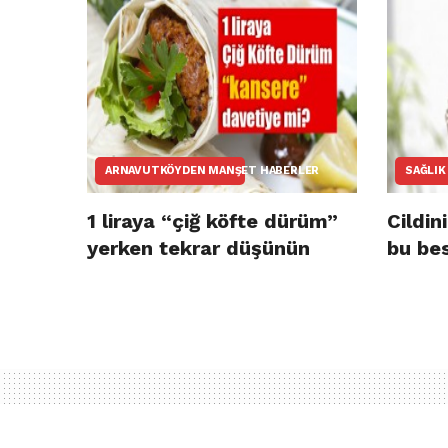
ARNAVUTKÖYDEN MANŞET HABERLER
SAĞLIK
1 liraya “çiğ köfte dürüm”
Cildin
yerken tekrar düşünün
bu bes