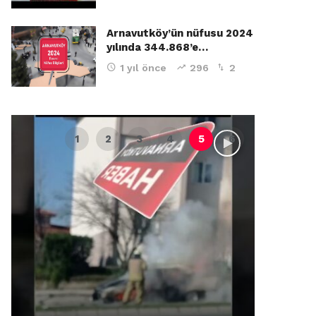
Arnavutköy’ün nüfusu 2024
yılında 344.868’e…
1 yıl önce
296
2