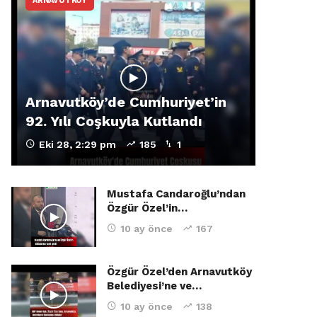
ARNAVUTKÖY
Arnavutköy’de Cumhuriyet’in
92. Yılı Coşkuyla Kutlandı
Eki 28, 2:29 pm
185
1
Mustafa Candaroğlu’ndan
Özgür Özel’in…
10 ay önce
167
Özgür Özel’den Arnavutköy
Belediyesi’ne ve…
10 ay önce
138