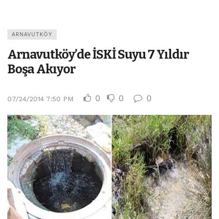
ARNAVUTKÖY
Arnavutköy’de İSKİ Suyu 7 Yıldır
Boşa Akıyor
0
0
0
07/24/2014 7:50 PM