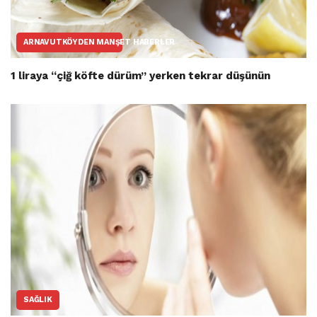
ARNAVUTKÖYDEN MANŞET HABERLER
1 liraya “çiğ köfte dürüm” yerken tekrar düşünün
SAĞLIK