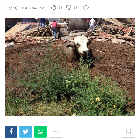
0
0
0
07/21/2014 5:14 PM