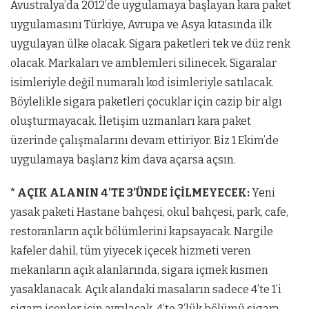
Avustralya’da 2012’de uygulamaya başlayan kara paket
uygulamasını Türkiye, Avrupa ve Asya kıtasında ilk
uygulayan ülke olacak. Sigara paketleri tek ve düz renk
olacak. Markaları ve amblemleri silinecek. Sigaralar
isimleriyle değil numaralı kod isimleriyle satılacak.
Böylelikle sigara paketleri çocuklar için cazip bir algı
oluşturmayacak. İletişim uzmanları kara paket
üzerinde çalışmalarını devam ettiriyor. Biz 1 Ekim’de
uygulamaya başlarız kim dava açarsa açsın.
* AÇIK ALANIN 4’TE 3’ÜNDE İÇİLMEYECEK:
Yeni
yasak paketi Hastane bahçesi, okul bahçesi, park, cafe,
restoranların açık bölümlerini kapsayacak. Nargile
kafeler dahil, tüm yiyecek içecek hizmeti veren
mekanların açık alanlarında, sigara içmek kısmen
yasaklanacak. Açık alandaki masaların sadece 4’te 1’i
sigara içenler için ayrılacak. 4’te 3’lük bölümü sigara