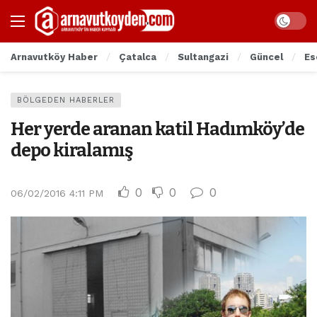
Arnavutköy Haber
Çatalca
Sultangazi
Güncel
Es
BÖLGEDEN HABERLER
Her yerde aranan katil Hadımköy’de
depo kiralamış
0
0
0
06/02/2016 4:11 PM