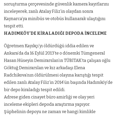
soruşturma çerçevesinde güvenlik kamera kayıtlarını
inceleyerek, zanlı Atalay Filiz’in olaydan sonra
Kaynarca’ya minibüs ve otobüs kullanarak ulaştığını
tespit etti.
HADIMKÖY’DE KİRALADIĞI DEPODA İNCELEME
Öğretmen Kayıkçı’yı öldürdüğü iddia edilen ve
Ankara’da da 16 Eylül 2013’te o dönemki Tümgeneral
Hasan Hüseyin Demirarslan’ın TÜBİTAK’ta çalışan oğlu
Göktuğ Demirarslan ve kız arkadaşı Elena
Radchikova’nın öldürülmesi olayına karıştığı tespit
edilen zanlı Atalay Filiz’in 2014’ün başında Hadımköy’de
bir depo kiraladığı tespit edildi.
Adrese giden cinayet büro amirliği ve olay yeri
inceleme ekipleri depoda araştırma yapıyor.
Şüphelinin depoyu ne zaman ve hangi kimlikle