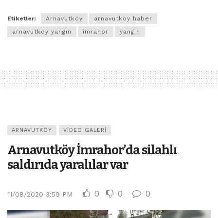
Etiketler:
Arnavutköy
arnavutköy haber
arnavutköy yangın
imrahor
yangın
ARNAVUTKÖY
VIDEO GALERI
Arnavutköy İmrahor’da silahlı
saldırıda yaralılar var
0
0
0
11/08/2020 3:59 PM