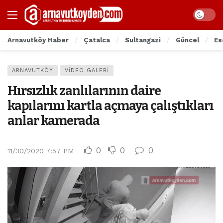
Arnavutköy Haber
Çatalca
Sultangazi
Güncel
Es
ARNAVUTKÖY
VIDEO GALERI
Hırsızlık zanlılarının daire
kapılarını kartla açmaya çalıştıkları
anlar kamerada
0
0
0
11/30/2020 7:57 PM