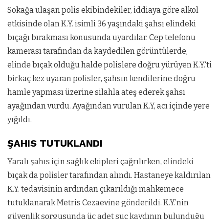
Sokağa ulaşan polis ekibindekiler, iddiaya göre alkol
etkisinde olan K.Y. isimli 36 yaşındaki şahsı elindeki
bıçağı bırakması konusunda uyardılar. Cep telefonu
kamerası tarafından da kaydedilen görüntülerde,
elinde bıçak olduğu halde polislere doğru yürüyen K.Y.‘ti
birkaç kez uyaran polisler, şahsın kendilerine doğru
hamle yapması üzerine silahla ateş ederek şahsı
ayağından vurdu. Ayağından vurulan K.Y, acı içinde yere
yığıldı.
ŞAHIS TUTUKLANDI
Yaralı şahıs için sağlık ekipleri çağrılırken, elindeki
bıçak da polisler tarafından alındı. Hastaneye kaldırılan
K.Y. tedavisinin ardından çıkarıldığı mahkemece
tutuklanarak Metris Cezaevine gönderildi. K.Y.’nin
güvenlik sorgusunda üç adet suç kaydının bulunduğu