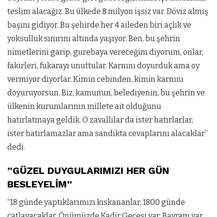
teslim alacağız. Bu ülkede 8 milyon işsiz var. Döviz almış
başını gidiyor. Bu şehirde her 4 aileden biri açlık ve
yoksulluk sınırını altında yaşıyor. Ben, bu şehrin
nimetlerini garip, gurebaya vereceğim diyorum, onlar,
fakirleri, fukarayı unuttular. Karnını doyurduk ama oy
vermiyor diyorlar. Kimin cebinden, kimin karnını
doyuruyorsun. Biz, kamunun, belediyenin, bu şehrin ve
ülkenin kurumlarının millete ait olduğunu
hatırlatmaya geldik. O zavallılar da ister hatırlarlar,
ister hatırlamazlar ama sandıkta cevaplarını alacaklar”
dedi.
”GÜZEL DUYGULARIMIZI HER GÜN
BESLEYELİM”
“18 günde yaptıklarımızı kıskananlar, 1800 günde
çatlayacaklar. Önümüzde Kadir Gecesi var. Bayram var.