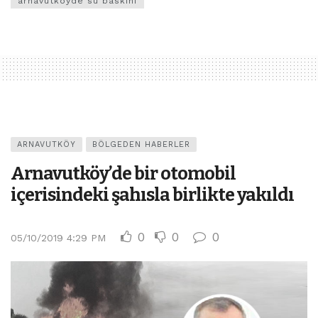
arnavutköyde su baskını
ARNAVUTKÖY
BÖLGEDEN HABERLER
Arnavutköy’de bir otomobil
içerisindeki şahısla birlikte yakıldı
0
0
0
05/10/2019 4:29 PM