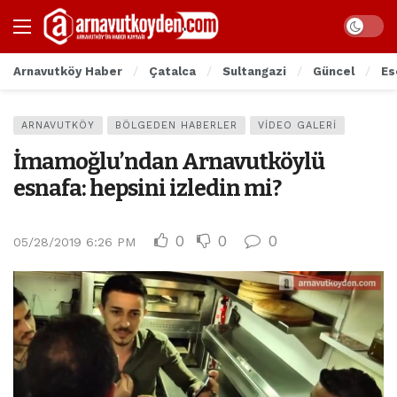
Arnavutköy Haber
Çatalca
Sultangazi
Güncel
Es
ARNAVUTKÖY
BÖLGEDEN HABERLER
VIDEO GALERI
İmamoğlu’ndan Arnavutköylü
esnafa: hepsini izledin mi?
0
0
0
05/28/2019 6:26 PM