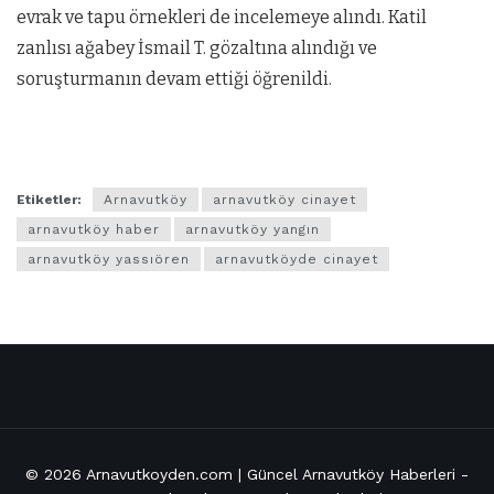
evrak ve tapu örnekleri de incelemeye alındı. Katil
zanlısı ağabey İsmail T. gözaltına alındığı ve
soruşturmanın devam ettiği öğrenildi.
Etiketler:
Arnavutköy
arnavutköy cinayet
arnavutköy haber
arnavutköy yangın
arnavutköy yassıören
arnavutköyde cinayet
© 2026
Arnavutkoyden.com | Güncel Arnavutköy Haberleri
-