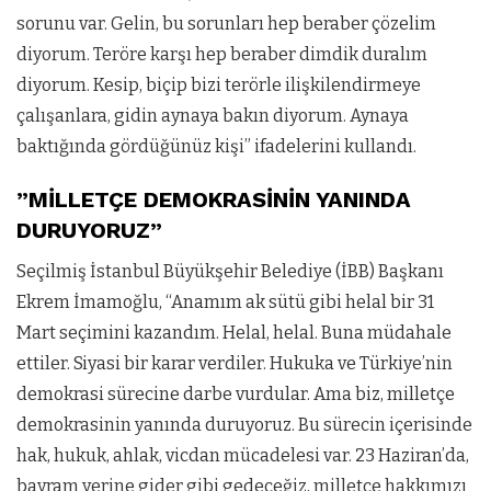
sorunu var. Gelin, bu sorunları hep beraber çözelim
diyorum. Teröre karşı hep beraber dimdik duralım
diyorum. Kesip, biçip bizi terörle ilişkilendirmeye
çalışanlara, gidin aynaya bakın diyorum. Aynaya
baktığında gördüğünüz kişi” ifadelerini kullandı.
”MİLLETÇE DEMOKRASİNİN YANINDA
DURUYORUZ”
Seçilmiş İstanbul Büyükşehir Belediye (İBB) Başkanı
Ekrem İmamoğlu, “Anamım ak sütü gibi helal bir 31
Mart seçimini kazandım. Helal, helal. Buna müdahale
ettiler. Siyasi bir karar verdiler. Hukuka ve Türkiye’nin
demokrasi sürecine darbe vurdular. Ama biz, milletçe
demokrasinin yanında duruyoruz. Bu sürecin içerisinde
hak, hukuk, ahlak, vicdan mücadelesi var. 23 Haziran’da,
bayram yerine gider gibi gedeceğiz, milletçe hakkımızı