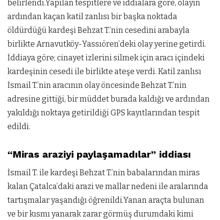
belirlendi.Yapılan tespitlere ve iddialara göre, olayın
ardından kaçan katil zanlısı bir başka noktada
öldürdüğü kardeşi Behzat T.’nin cesedini arabayla
birlikte Arnavutköy-Yassıören’deki olay yerine getirdi.
İddiaya göre; cinayet izlerini silmek için aracı içindeki
kardeşinin cesedi ile birlikte ateşe verdi. Katil zanlısı
İsmail T.’nin aracının olay öncesinde Behzat T.’nin
adresine gittiği, bir müddet burada kaldığı ve ardından
yakıldığı noktaya getirildiği GPS kayıtlarından tespit
edildi.
“Miras araziyi paylaşamadılar” iddiası
İsmail T. ile kardeşi Behzat T.’nin babalarından miras
kalan Çatalca’daki arazi ve mallar nedeni ile aralarında
tartışmalar yaşandığı öğrenildi.Yanan araçta bulunan
ve bir kısmı yanarak zarar görmüş durumdaki kimi