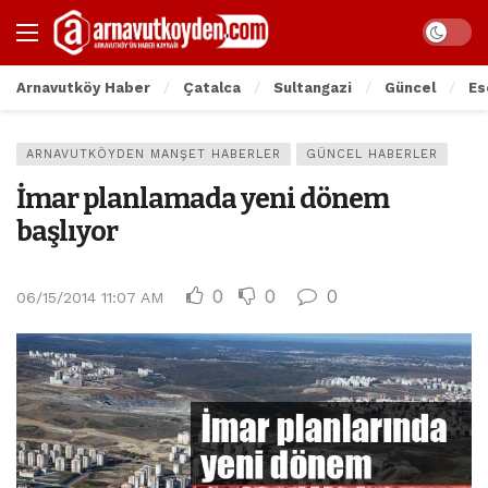
Arnavutköy Haber
Çatalca
Sultangazi
Güncel
Es
ARNAVUTKÖYDEN MANŞET HABERLER
GÜNCEL HABERLER
İmar planlamada yeni dönem
başlıyor
0
0
0
06/15/2014 11:07 AM