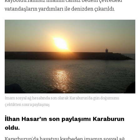
kayboldu.Talihsiz imamın cansız bedeni çevredeki
vatandaşların yardımları ile denizden çıkarıldı.
İmam sosyal ağ hesabında son olarak Karaburun’da gün doğumunu
çektikten sonra paylaşmış
İlhan Hasar’ın son paylaşımı Karaburun
oldu.
Kararburun’da hayatını kaybeden imamın sosyal ağ