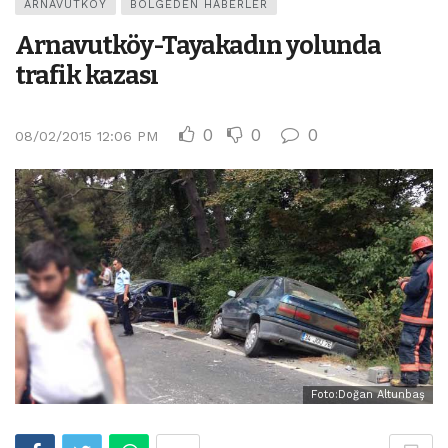
ARNAVUTKÖY
BÖLGEDEN HABERLER
Arnavutköy-Tayakadın yolunda
trafik kazası
0
0
0
08/02/2015 12:06 PM
Foto:Doğan Altunbaş