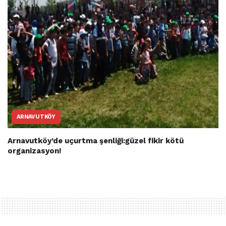
ARNAVUTKÖY
Arnavutköy’de uçurtma şenliği:güzel fikir kötü
organizasyon!