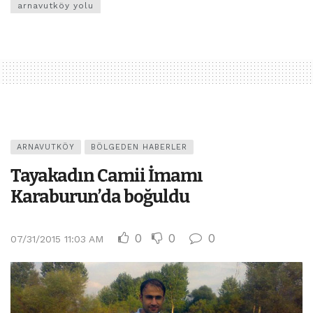
arnavutköy yolu
ARNAVUTKÖY
BÖLGEDEN HABERLER
Tayakadın Camii İmamı
Karaburun’da boğuldu
0
0
0
07/31/2015 11:03 AM