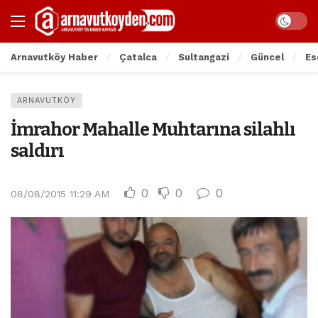
Arnavutköy Haber
Çatalca
Sultangazi
Güncel
Es
ARNAVUTKÖY
İmrahor Mahalle Muhtarına silahlı
saldırı
0
0
0
08/08/2015 11:29 AM