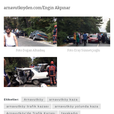
arnavutkoyden.com/Engin Akpınar
Foto:Doğan Altunbaş
Foto:Eray Sünnetçioğlu
Etiketler:
Arnavutköy
arnavutköy kaza
arnavutköy trafik kazası
arnavutköy yolunda kaza
Arnavutköy'de Trafik Kazası
tayakadın