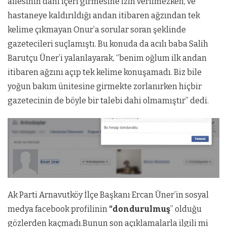
ailesinin dahi içeri girmesine izin verilmezken, ve
hastaneye kaldırıldığı andan itibaren ağzından tek
kelime çıkmayan Onur’a sorular soran şeklinde
gazetecileri suçlamıştı. Bu konuda da acılı baba Salih
Barutçu Üner’i yalanlayarak, “benim oğlum ilk andan
itibaren ağzını açıp tek kelime konuşamadı. Biz bile
yoğun bakım ünitesine girmekte zorlanırken hiçbir
gazetecinin de böyle bir talebi dahi olmamıştır” dedi.
Ak Parti Arnavutköy İlçe Başkanı Ercan Üner’in sosyal
medya facebook profilinin
“dondurulmuş
” olduğu
gözlerden kaçmadı.Bunun son açıklamalarla ilgili mi