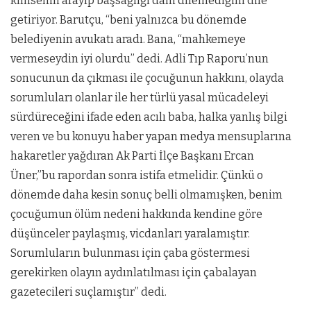
kimsenin arayıp başsağlığı dahi dilemediğini dile
getiriyor. Barutçu, “beni yalnızca bu dönemde
belediyenin avukatı aradı. Bana, “mahkemeye
vermeseydin iyi olurdu” dedi. Adli Tıp Raporu’nun
sonucunun da çıkması ile çocuğunun hakkını, olayda
sorumluları olanlar ile her türlü yasal mücadeleyi
sürdüreceğini ifade eden acılı baba, halka yanlış bilgi
veren ve bu konuyu haber yapan medya mensuplarına
hakaretler yağdıran Ak Parti İlçe Başkanı Ercan
Üner,”bu rapordan sonra istifa etmelidir. Çünkü o
dönemde daha kesin sonuç belli olmamışken, benim
çocuğumun ölüm nedeni hakkında kendine göre
düşünceler paylaşmış, vicdanları yaralamıştır.
Sorumluların bulunması için çaba göstermesi
gerekirken olayın aydınlatılması için çabalayan
gazetecileri suçlamıştır” dedi.