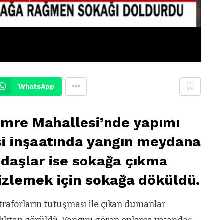
WhatsApp
Emre Mahallesi’nde yapımı
si inşaatında yangın meydana
ndaşlar ise sokağa çıkma
izlemek için sokağa döküldü.
raforların tutuşması ile çıkan dumanlar
ıktan görüldü. Yangını gören onlarca vatandaş