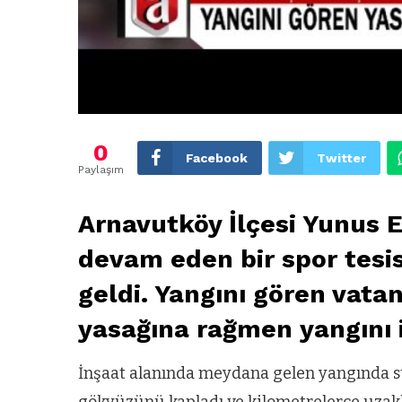
0
Facebook
Twitter
Paylaşım
Arnavutköy İlçesi Yunus 
devam eden bir spor tesi
geldi. Yangını gören vata
yasağına rağmen yangını 
İnşaat alanında meydana gelen yangında st
gökyüzünü kapladı ve kilometrelerce uzakl