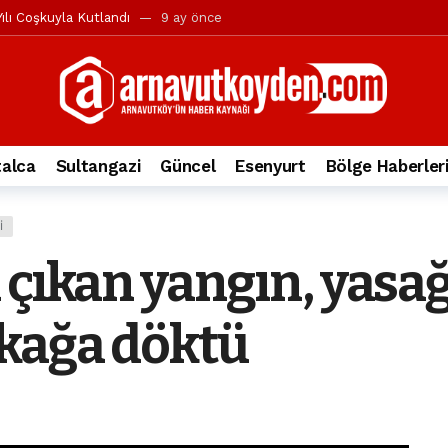
ılı Coşkuyla Kutlandı
9 ay önce
l’in iddialarına yanıt geldi
10 ay önce
yesi’ne ve Mustafa Candaroğlu’na yönelik suçlamalar
10 ay önce
a 344.868’e ulaştı
1 yıl önce
deki otomobil alev alev yandı.
2 yıl önce
alca
Sultangazi
Güncel
Esenyurt
Bölge Haberler
nleri protesto gösterisi düzenledi
2 yıl önce
t Bayramı kutlamaları coşkuyla gerçekleşti
2 yıl önce
I
irbirlerinin üzerine devrildi
2 yıl önce
 çıkan yangın, yas
ada, taksideki yolcu öldü
3 yıl önce
nı tepkisi
3 yıl önce
okağa döktü