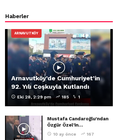
Haberler
ARNAVUTKÖY
Arnavutköy’de Cumhuriyet’in
92. Yılı Coşkuyla Kutlandı
Eki 28, 2:29 pm
185
1
Mustafa Candaroğlu’ndan
Özgür Özel’in…
10 ay önce
167