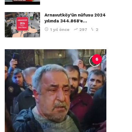
Arnavutköy’ün nüfusu 2024
yılında 344.868’e…
1 yıl önce
297
2