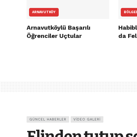
ARNAVUTKÖY
BÖLGE
Arnavutköylü Başarılı
Habibl
Öğrenciler Uçtular
da Fel
GÜNCEL HABERLER
VIDEO GALERI
Elinden tutup so