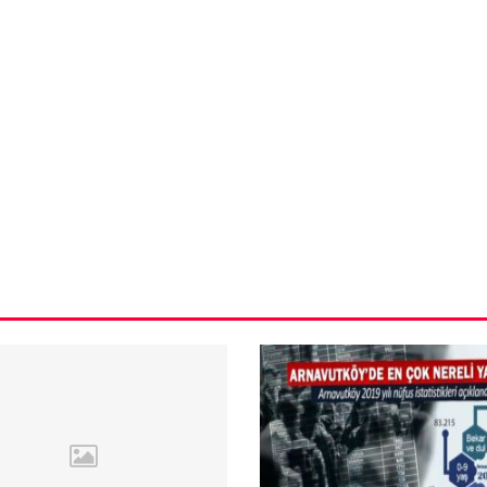
VIDEO GALERI
ün
Arnavutköy
Taşoluk’ta seyir
halindeki
ştı
otomobil alev
alev yandı.