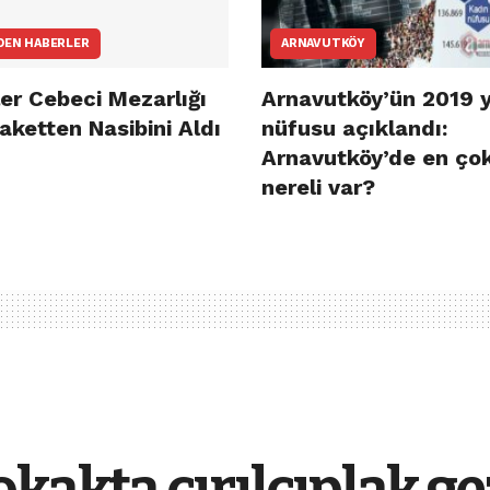
DEN HABERLER
ARNAVUTKÖY
er Cebeci Mezarlığı
Arnavutköy’ün 2019 y
aketten Nasibini Aldı
nüfusu açıklandı:
Arnavutköy’de en ço
nereli var?
kakta çırılçıplak ge