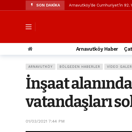
SON DAKİKA
Arnavutköy’de Cumhuriyet’in 92. Y
Mustafa Candaroğlu’ndan Özgür Öze
Özgür Özel’den Arnavutköy Beledi
Arnavutköy’ün nüfusu 2024 yılınd
Arnavutköy Taşoluk’ta seyir halin
Arnavutköy Haber
Çat
Arnavutköy İmrahor Mahallesi saki
Arnavutköy’de 29 Ekim Cumhuriye
ARNAVUTKÖY
BÖLGEDEN HABERLER
VIDEO GALER
Toprak kaydı: 3 hafriyat kamyonu b
İnşaat alanında
İstanbul Havalimanı yolundaki kaz
Arnavutkoy Belediyesi’ne su baskı
vatandaşları s
01/03/2021 7:44 PM