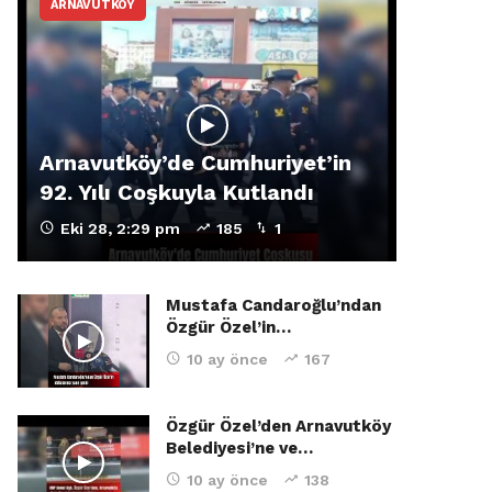
ARNAVUTKÖY
Arnavutköy’de Cumhuriyet’in
92. Yılı Coşkuyla Kutlandı
Eki 28, 2:29 pm
185
1
Mustafa Candaroğlu’ndan
Özgür Özel’in…
10 ay önce
167
Özgür Özel’den Arnavutköy
Belediyesi’ne ve…
10 ay önce
138