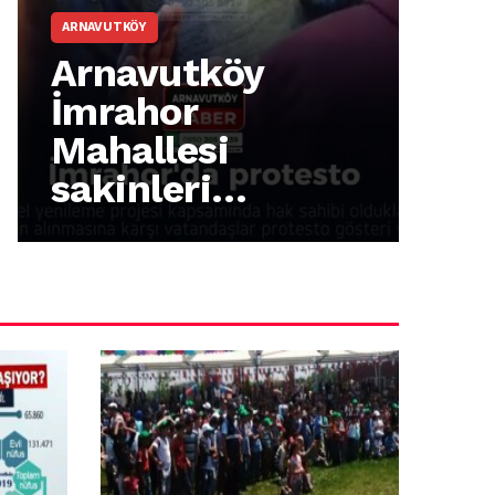
ARNAVUTKÖY
ARNA
Arnavutköy
Ar
İmrahor
Cu
Mahallesi
92
sakinleri
Ku
protesto
gösterisi
düzenledi