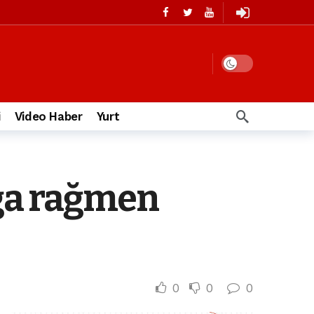
i
Video Haber
Yurt
ağa rağmen
0
0
0