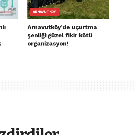
ARNAVUTKÖY
ılı
Arnavutköy’de uçurtma
şenliği:güzel fikir kötü
k
organizasyon!
zdirdiler