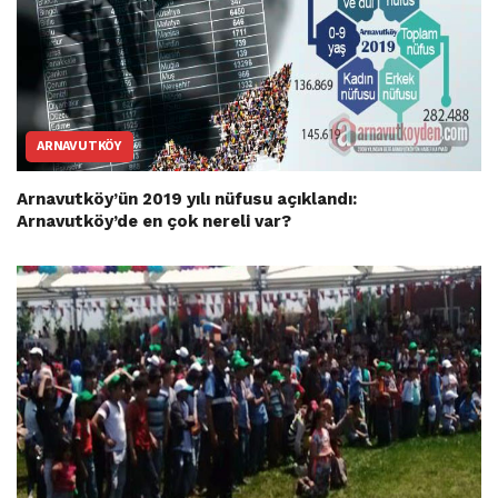
ARNAVUTKÖY
Arnavutköy’ün 2019 yılı nüfusu açıklandı:
Arnavutköy’de en çok nereli var?