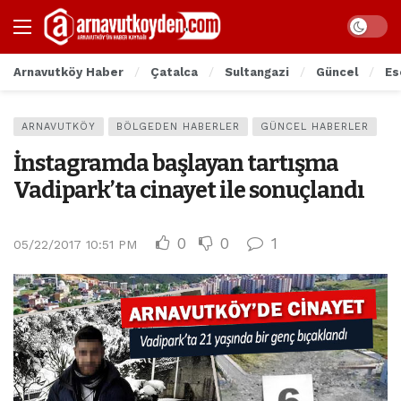
Arnavutköy Haber
Çatalca
Sultangazi
Güncel
Es
ARNAVUTKÖY
BÖLGEDEN HABERLER
GÜNCEL HABERLER
İnstagramda başlayan tartışma
Vadipark’ta cinayet ile sonuçlandı
0
0
1
05/22/2017 10:51 PM