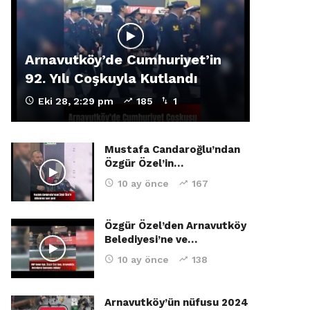
Arnavutköy’de Cumhuriyet’in
92. Yılı Coşkuyla Kutlandı
Eki 28, 2:29 pm
185
1
Mustafa Candaroğlu’ndan
Özgür Özel’in…
10 ay önce
167
Özgür Özel’den Arnavutköy
Belediyesi’ne ve…
10 ay önce
138
Arnavutköy’ün nüfusu 2024