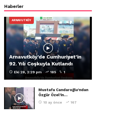
Haberler
ARNAVUTKÖY
Arnavutköy’de Cumhuriyet’in
92. Yılı Coşkuyla Kutlandı
Eki 28, 2:29 pm
185
1
Mustafa Candaroğlu’ndan
Özgür Özel’in…
10 ay önce
167