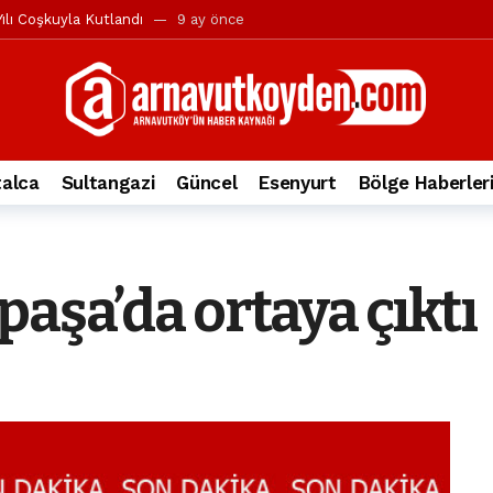
ılı Coşkuyla Kutlandı
9 ay önce
l’in iddialarına yanıt geldi
10 ay önce
yesi’ne ve Mustafa Candaroğlu’na yönelik suçlamalar
10 ay önce
a 344.868’e ulaştı
1 yıl önce
deki otomobil alev alev yandı.
2 yıl önce
alca
Sultangazi
Güncel
Esenyurt
Bölge Haberler
nleri protesto gösterisi düzenledi
2 yıl önce
t Bayramı kutlamaları coşkuyla gerçekleşti
2 yıl önce
irbirlerinin üzerine devrildi
2 yıl önce
aşa’da ortaya çıktı
ada, taksideki yolcu öldü
3 yıl önce
nı tepkisi
3 yıl önce