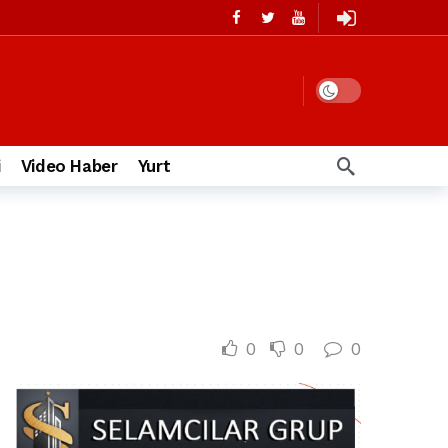
i
Video Haber
Yurt
0
0
0