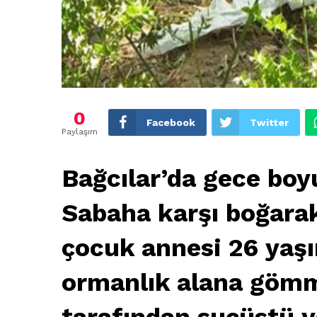
0
Facebook
Twitter
Paylaşım
Bağcılar’da gece boy
Sabaha karşı boğarak
çocuk annesi 26 yaş
ormanlık alana gömm
tarafından suçüstü y