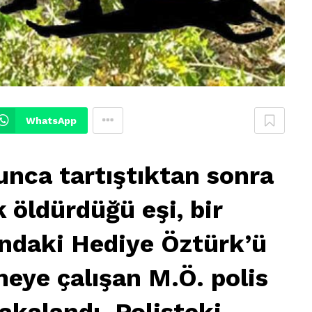
WhatsApp
unca tartıştıktan sonra
 öldürdüğü eşi, bir
ındaki Hediye Öztürk’ü
eye çalışan M.Ö. polis
akalandı. Polisteki