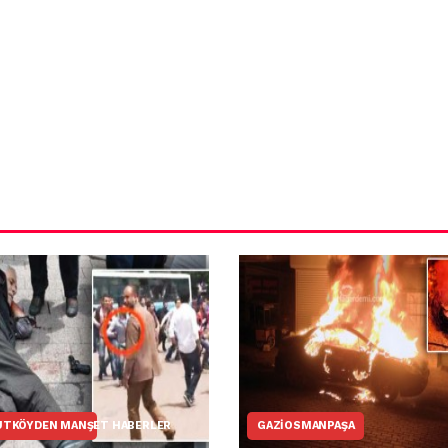
ün
Arnavutköy
Taşoluk’ta seyir
halindeki
ştı
otomobil alev
alev yandı.
UTKÖYDEN MANŞET HABERLER
GAZIOSMANPAŞA