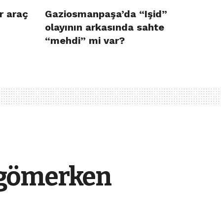
r araç
Gaziosmanpaşa’da “Işid”
olayının arkasında sahte
“mehdi” mi var?
 gömerken