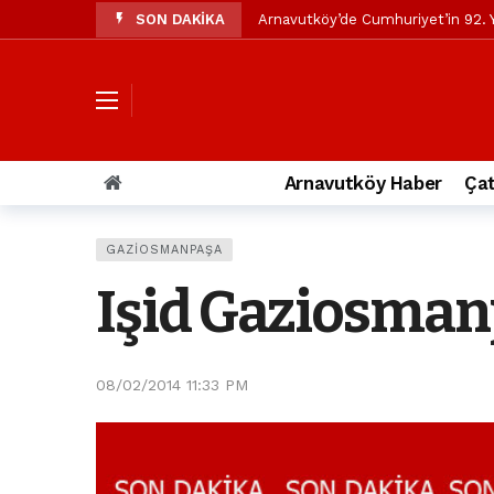
SON DAKİKA
Arnavutköy’de Cumhuriyet’in 92. Y
Mustafa Candaroğlu’ndan Özgür Öze
Özgür Özel’den Arnavutköy Beledi
Arnavutköy’ün nüfusu 2024 yılınd
Arnavutköy Taşoluk’ta seyir halin
Arnavutköy Haber
Çat
Arnavutköy İmrahor Mahallesi saki
Arnavutköy’de 29 Ekim Cumhuriye
GAZIOSMANPAŞA
Toprak kaydı: 3 hafriyat kamyonu b
Işid Gaziosmanp
İstanbul Havalimanı yolundaki kaz
Arnavutkoy Belediyesi’ne su baskı
08/02/2014 11:33 PM