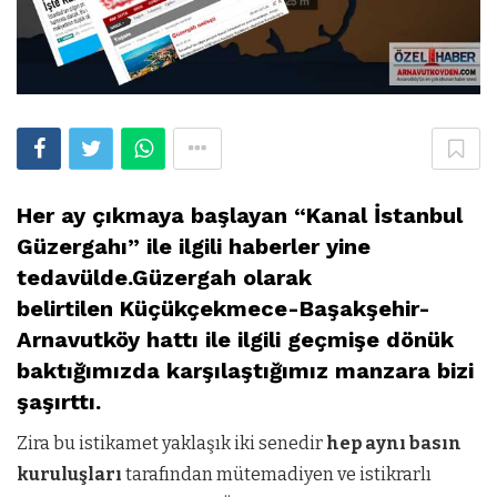
Her ay çıkmaya başlayan “Kanal İstanbul
Güzergahı” ile ilgili haberler yine
tedavülde.Güzergah olarak
belirtilen Küçükçekmece-Başakşehir-
Arnavutköy hattı ile ilgili geçmişe dönük
baktığımızda karşılaştığımız manzara bizi
şaşırttı.
Zira bu istikamet yaklaşık iki senedir
hep aynı basın
kuruluşları
tarafından mütemadiyen ve istikrarlı