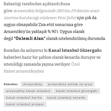
Bakanlığı tarafından açıklandı.Buna
göre
Arnavutköy bölgesinde 280 bin 29 dönüm arazi
üzerine kurulacağı söylenen Yeni Şehir
için çok da
uygun olmayabilir.Zira etüt sonucuna göre
Arnavutköy’ün yaklaşık % 90’ı Uygun olarak
değil
“Önlemli Alan”
olarak nitelendirilmiş durumda.
Buradan da anlıyoruz ki
Kanal İstanbul Güzergahı
haberleri hazır bir şablon olarak kenarda duruyor ve
istenildiği zamanda yayına veriliyor.
Özel
Haber:arnavutkoyden
Etiketler:
Arnavutköy
arnavutköy emlak ve arsa
arnavutköy kanal istanbul
kanal istanbul güzergahı
kanal istanbul harita
kanal istanbul nerede
kanal istanbul projesi