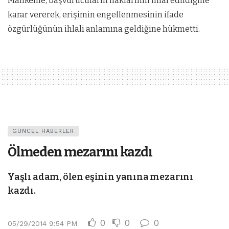
Mahkeme, başvurucuların haklarının ihlal edildiğine
karar vererek, erişimin engellenmesinin ifade
özgürlüğünün ihlali anlamına geldiğine hükmetti.
GÜNCEL HABERLER
Ölmeden mezarını kazdı
Yaşlı adam, ölen eşinin yanına mezarını
kazdı.
0
0
0
05/29/2014 9:54 PM