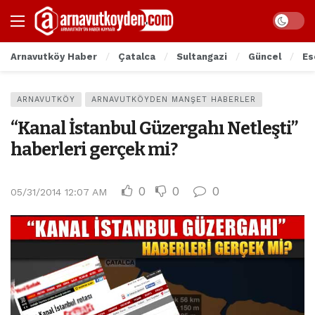
Arnavutköy Haber
Çatalca
Sultangazi
Güncel
Es
ARNAVUTKÖY
ARNAVUTKÖYDEN MANŞET HABERLER
“Kanal İstanbul Güzergahı Netleşti”
haberleri gerçek mi?
0
0
0
05/31/2014 12:07 AM