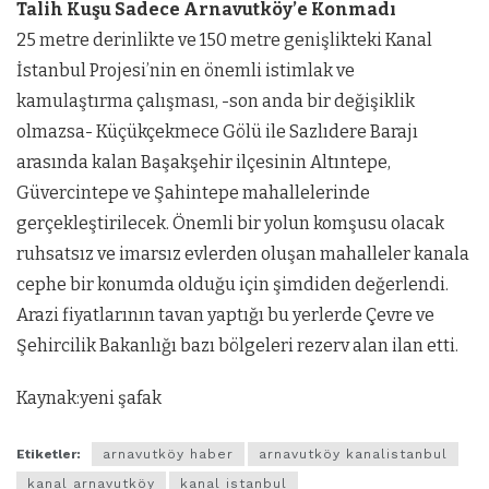
Talih Kuşu
Sadece Arnavutköy’e Konmadı
25 metre derinlikte ve 150 metre genişlikteki Kanal
İstanbul Projesi’nin en önemli istimlak ve
kamulaştırma çalışması, -son anda bir değişiklik
olmazsa- Küçükçekmece Gölü ile Sazlıdere Barajı
arasında kalan Başakşehir ilçesinin Altıntepe,
Güvercintepe ve Şahintepe mahallelerinde
gerçekleştirilecek. Önemli bir yolun komşusu olacak
ruhsatsız ve imarsız evlerden oluşan mahalleler kanala
cephe bir konumda olduğu için şimdiden değerlendi.
Arazi fiyatlarının tavan yaptığı bu yerlerde Çevre ve
Şehircilik Bakanlığı bazı bölgeleri rezerv alan ilan etti.
Kaynak:yeni şafak
Etiketler:
arnavutköy haber
arnavutköy kanalistanbul
kanal arnavutköy
kanal istanbul