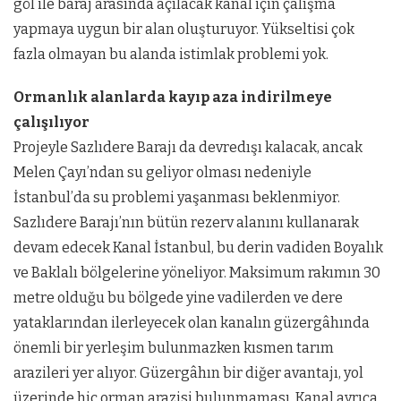
göl ile baraj arasında açılacak kanal için çalışma
yapmaya uygun bir alan oluşturuyor. Yükseltisi çok
fazla olmayan bu alanda istimlak problemi yok.
Ormanlık alanlarda kayıp aza indirilmeye
çalışılıyor
Projeyle Sazlıdere Barajı da devredışı kalacak, ancak
Melen Çayı’ndan su geliyor olması nedeniyle
İstanbul’da su problemi yaşanması beklenmiyor.
Sazlıdere Barajı’nın bütün rezerv alanını kullanarak
devam edecek Kanal İstanbul, bu derin vadiden Boyalık
ve Baklalı bölgelerine yöneliyor. Maksimum rakımın 30
metre olduğu bu bölgede yine vadilerden ve dere
yataklarından ilerleyecek olan kanalın güzergâhında
önemli bir yerleşim bulunmazken kısmen tarım
arazileri yer alıyor. Güzergâhın bir diğer avantajı, yol
üzerinde hiç orman arazisi bulunmaması. Kanal ayrıca