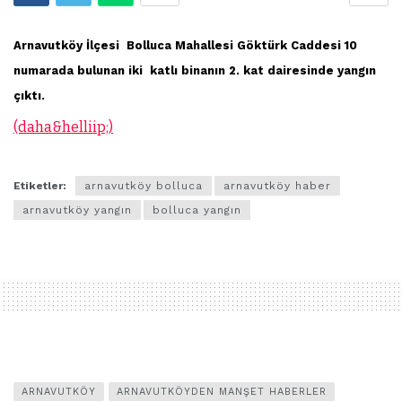
Arnavutköy İlçesi Bolluca Mahallesi Göktürk Caddesi 10
numarada bulunan iki katlı binanın 2. kat dairesinde yangın
çıktı.
(daha&helliip;)
Etiketler:
arnavutköy bolluca
arnavutköy haber
arnavutköy yangın
bolluca yangın
ARNAVUTKÖY
ARNAVUTKÖYDEN MANŞET HABERLER