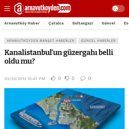
Arnavutköy Haber
Çatalca
Sultangazi
Güncel
Es
ARNAVUTKÖYDEN MANŞET HABERLER
GÜNCEL HABERLER
Kanalistanbul’un güzergahı belli
oldu mu?
0
0
0
03/30/2013 10:47 PM