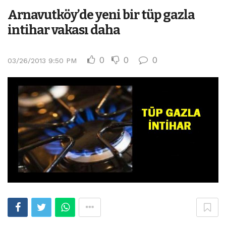
Arnavutköy’de yeni bir tüp gazla
intihar vakası daha
0
0
0
03/26/2013 9:50 PM