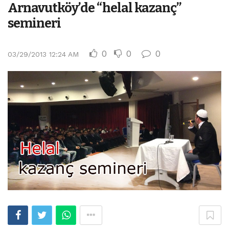
Arnavutköy’de “helal kazanç”
semineri
0
0
0
03/29/2013 12:24 AM