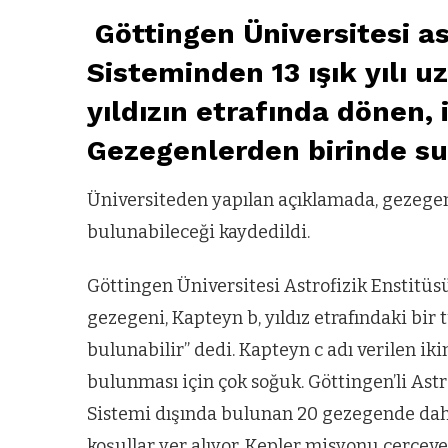
Göttingen Üniversitesi a
Sisteminden 13 ışık yılı u
yıldızın etrafında dönen, 
Gezegenlerden birinde su
Üniversiteden yapılan açıklamada, gezege
bulunabileceği kaydedildi.
Göttingen Üniversitesi Astrofizik Enstitüsü
gezegeni, Kapteyn b, yıldız etrafındaki b
bulunabilir” dedi. Kapteyn c adı verilen ik
bulunması için çok soğuk. Göttingen’li Ast
Sistemi dışında bulunan 20 gezegende dah
koşullar yer alıyor. Kepler misyonu çerç