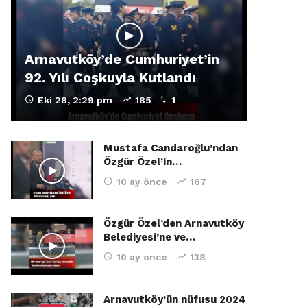
Arnavutköy’de Cumhuriyet’in
92. Yılı Coşkuyla Kutlandı
Eki 28, 2:29 pm
185
1
Mustafa Candaroğlu’ndan
Özgür Özel’in…
10 ay önce
167
Özgür Özel’den Arnavutköy
Belediyesi’ne ve…
10 ay önce
138
Arnavutköy’ün nüfusu 2024