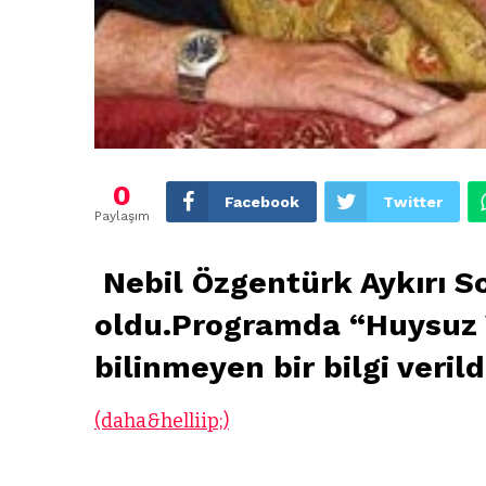
0
Facebook
Twitter
Paylaşım
Nebil Özgentürk Aykırı S
oldu.Programda “Huysuz Vi
bilinmeyen bir bilgi verild
(daha&helliip;)