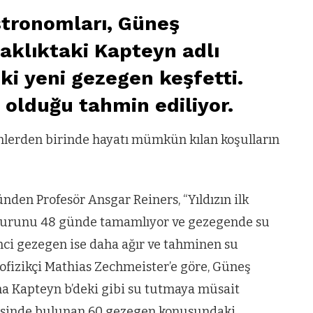
stronomları, Güneş
zaklıktaki Kapteyn adlı
iki yeni gezegen keşfetti.
 olduğu tahmin ediliyor.
nlerden birinde hayatı mümkün kılan koşulların
nden Profesör Ansgar Reiners, “Yıldızın ilk
ir turunu 48 günde tamamlıyor ve gezegende su
inci gezegen ise daha ağır ve tahminen su
rofizikçi Mathias Zechmeister’e göre, Güneş
a Kapteyn b’deki gibi su tutmaya müsait
evesinde bulunan 60 gezegen konusundaki