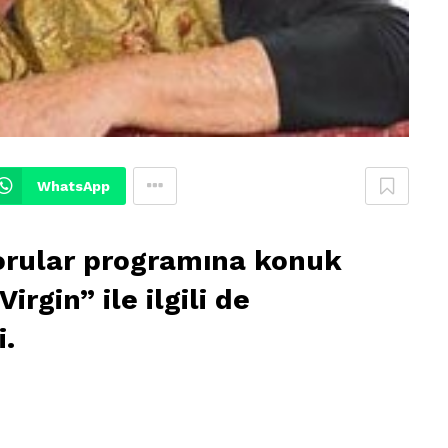
WhatsApp
orular programına konuk
rgin” ile ilgili de
i.