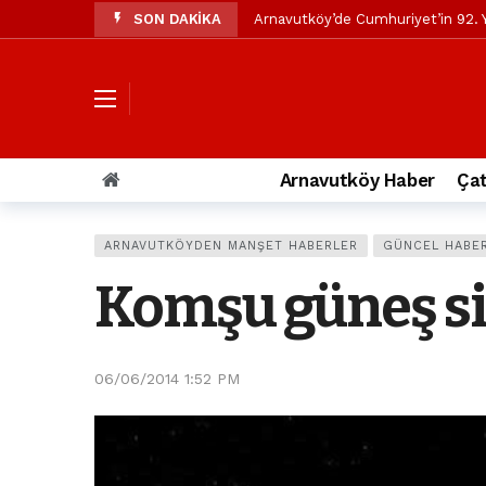
SON DAKİKA
Arnavutköy’de Cumhuriyet’in 92. Y
Mustafa Candaroğlu’ndan Özgür Öze
Özgür Özel’den Arnavutköy Beledi
Arnavutköy’ün nüfusu 2024 yılınd
Arnavutköy Taşoluk’ta seyir halin
Arnavutköy Haber
Çat
Arnavutköy İmrahor Mahallesi saki
Arnavutköy’de 29 Ekim Cumhuriye
ARNAVUTKÖYDEN MANŞET HABERLER
GÜNCEL HABE
Toprak kaydı: 3 hafriyat kamyonu b
Komşu güneş s
İstanbul Havalimanı yolundaki kaz
Arnavutkoy Belediyesi’ne su baskı
06/06/2014 1:52 PM