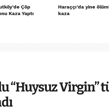
utköy’de Çöp
Haraççı’da yine ölüm
nu Kaza Yaptı
kaza
lu “Huysuz Virgin” 
adı