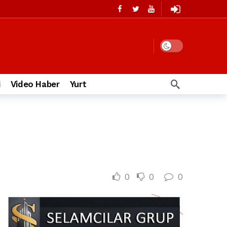
i
Video Haber
Yurt
0
0
0