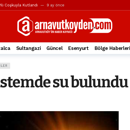
ılı Coşkuyla Kutlandı
9 ay önce
l’in iddialarına yanıt geldi
10 ay önce
yesi’ne ve Mustafa Candaroğlu’na yönelik suçlamalar
10 ay önce
a 344.868’e ulaştı
1 yıl önce
deki otomobil alev alev yandı.
2 yıl önce
alca
Sultangazi
Güncel
Esenyurt
Bölge Haberler
nleri protesto gösterisi düzenledi
2 yıl önce
t Bayramı kutlamaları coşkuyla gerçekleşti
2 yıl önce
RLER
irbirlerinin üzerine devrildi
2 yıl önce
istemde su bulundu
ada, taksideki yolcu öldü
3 yıl önce
nı tepkisi
3 yıl önce