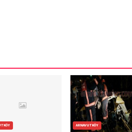
ün
Arnavutköy
Taşoluk’ta seyir
halindeki
ştı
otomobil alev
alev yandı.
UTKÖY
ARNAVUTKÖY