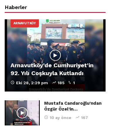
Haberler
ARNAVUTKÖY
Arnavutköy’de Cumhuriyet’in
92. Yılı Coşkuyla Kutlandı
Eki 28, 2:29 pm
185
1
Mustafa Candaroğlu’ndan
Özgür Özel’in…
10 ay önce
167