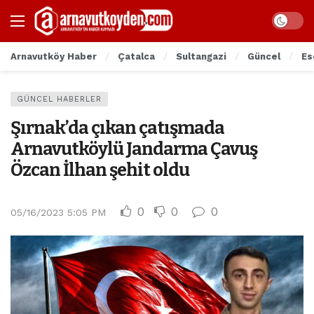
Arnavutköy Haber
Çatalca
Sultangazi
Güncel
Es
GÜNCEL HABERLER
Şırnak’da çıkan çatışmada
Arnavutköylü Jandarma Çavuş
Özcan İlhan şehit oldu
0
0
0
05/16/2023 5:05 PM