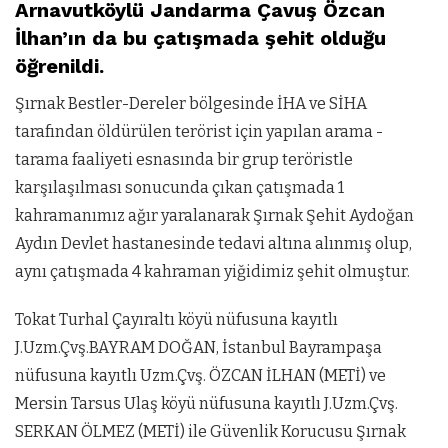
Arnavutköylü Jandarma Çavuş Özcan
İlhan’ın da bu çatışmada şehit olduğu
öğrenildi.
Şırnak Bestler-Dereler bölgesinde İHA ve SİHA
tarafından öldürülen terörist için yapılan arama -
tarama faaliyeti esnasında bir grup teröristle
karşılaşılması sonucunda çıkan çatışmada 1
kahramanımız ağır yaralanarak Şırnak Şehit Aydoğan
Aydın Devlet hastanesinde tedavi altına alınmış olup,
aynı çatışmada 4 kahraman yiğidimiz şehit olmuştur.
Tokat Turhal Çayıraltı köyü nüfusuna kayıtlı
J.Uzm.Çvş.BAYRAM DOĞAN, İstanbul Bayrampaşa
nüfusuna kayıtlı Uzm.Çvş. ÖZCAN İLHAN (METİ) ve
Mersin Tarsus Ulaş köyü nüfusuna kayıtlı J.Uzm.Çvş.
SERKAN ÖLMEZ (METİ) ile Güvenlik Korucusu Şırnak