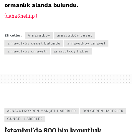
ormanlık alanda bulundu.
(daha&helliip;)
Etiketler:
Arnavutköy
arnavutköy ceset
arnavutköy ceset bulundu
arnavutköy cinayet
arnavutköy cinayeti
arnavutköy haber
ARNAVUTKÖYDEN MANŞET HABERLER
BÖLGEDEN HABERLER
GÜNCEL HABERLER
İstanbul’da 800 bin konutluk