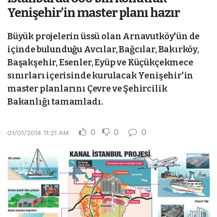
Yenişehir’in master planı hazır
Büyük projelerin üssü olan Arnavutköy'ün de
içinde bulunduğu Avcılar, Bağcılar, Bakırköy,
Başakşehir, Esenler, Eyüp ve Küçükçekmece
sınırları içerisinde kurulacak Yenişehir'in
master planlarını Çevre ve Şehircilik
Bakanlığı tamamladı.
0
0
0
01/01/2014 11:21 AM