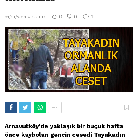
0
0
1
01/01/2014 9:06 PM
Arnavutköy’de yaklaşık bir buçuk hafta
önce kaybolan gencin cesedi Tayakadın