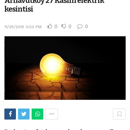
Arnavutköy 27 Kasım elektrik
kesintisi
0
0
0
11/25/2015 3:03 PM