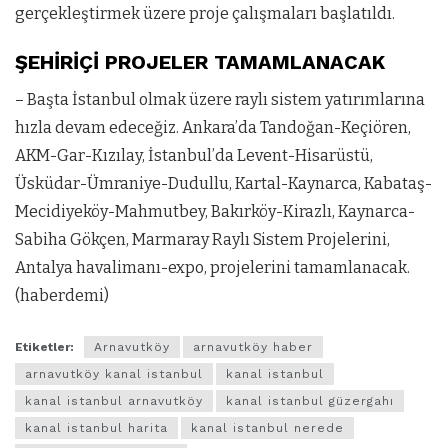
gerçekleştirmek üzere proje çalışma­ları başlatıldı.
ŞEHİRİÇİ PROJELER TAMAMLANACAK
– Başta İstanbul olmak üzere raylı sistem yatırımlarına
hızla devam ede­ceğiz. Ankara’da Tandoğan-Keçiören,
AKM-Gar-Kızılay, İstanbul’da Levent-Hisarüstü,
Üsküdar-Ümraniye-Dudullu, Kartal-Kaynarca, Ka­bataş-
Mecidiyeköy-Mahmutbey, Bakırköy-Kirazlı, Kaynarca-
Sabiha Gökçen, Marmaray Raylı Sistem Projelerini,
Antalya havalimanı-expo, projelerini tamamlanacak.
(haberdemi)
Etiketler:
Arnavutköy
arnavutköy haber
arnavutköy kanal istanbul
kanal istanbul
kanal istanbul arnavutköy
kanal istanbul güzergahı
kanal istanbul harita
kanal istanbul nerede