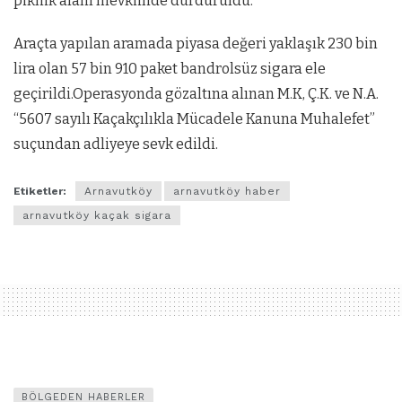
piknik alanı mevkiinde durduruldu.
Araçta yapılan aramada piyasa değeri yaklaşık 230 bin
lira olan 57 bin 910 paket bandrolsüz sigara ele
geçirildi.Operasyonda gözaltına alınan M.K, Ç.K. ve N.A.
“5607 sayılı Kaçakçılıkla Mücadele Kanuna Muhalefet”
suçundan adliyeye sevk edildi.
Etiketler:
Arnavutköy
arnavutköy haber
arnavutköy kaçak sigara
BÖLGEDEN HABERLER