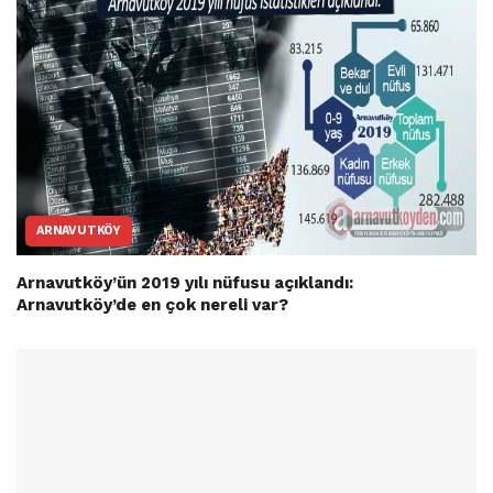
ARNAVUTKÖY
Arnavutköy’ün 2019 yılı nüfusu açıklandı:
Arnavutköy’de en çok nereli var?