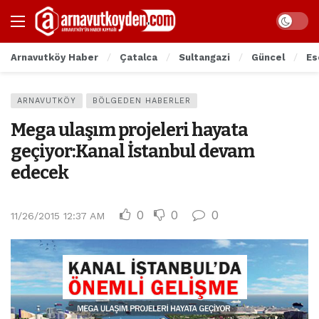
Arnavutköy Haber
Çatalca
Sultangazi
Güncel
Es
ARNAVUTKÖY
BÖLGEDEN HABERLER
Mega ulaşım projeleri hayata
geçiyor:Kanal İstanbul devam
edecek
0
0
0
11/26/2015 12:37 AM