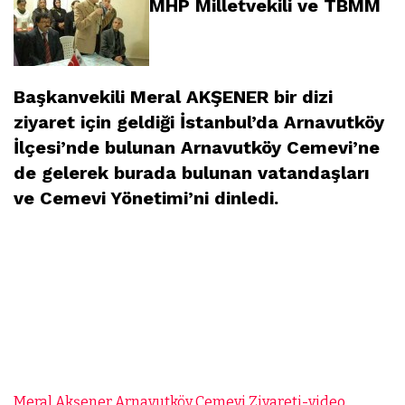
MHP Milletvekili ve TBMM
Başkanvekili Meral AKŞENER bir dizi
ziyaret için geldiği İstanbul’da Arnavutköy
İlçesi’nde bulunan Arnavutköy Cemevi’ne
de gelerek burada bulunan vatandaşları
ve Cemevi Yönetimi’ni dinledi.
MHP Milletvekili ve TBMM Başkanvekili
Meral AKŞENER bir dizi ziyaret için geldiği
İstanbul’da Arnavutköy İlçesi’nde bulunan
Arnavutköy Cemevi’ne de gelerek burada
bulunan vatandaşları ve Cemevi
Yönetimi’ni dinledi.
Meral Akşener Arnavutköy Cemevi Ziyareti-video