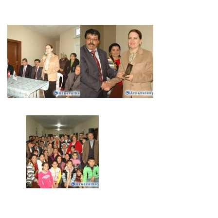
M
er
ŞENER