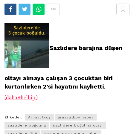
Sazlıdere barajına düşen
oltayı almaya çalışan 3 çocuktan biri
kurtarılırken 2’si hayatını kaybetti.
(daha&helliip;)
Etiketler:
Arnavutköy
arnavutköy haber
sazlıdere boğulma
sazlıdere boğulma olayı
sazlıdere gölü
sazlıdere.sazlıdere haber