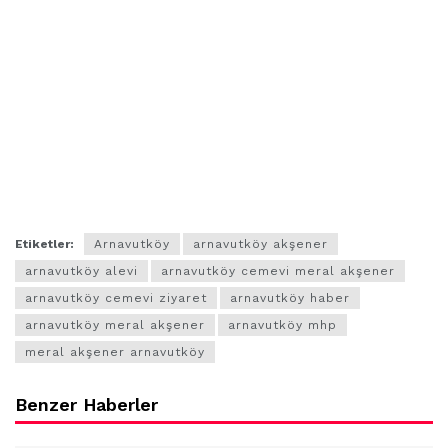
Meral AKŞENER Arnavutköy Cemevi’ni
Ziyaret Ettiarna
Meral AKŞENER Arnavutköy Cemevi’ni
Ziyaret Ettia
vutköy
Etiketler:
Arnavutköy
arnavutköy akşener
arnavutköy alevi
arnavutköy cemevi meral akşener
arnavutköy cemevi ziyaret
arnavutköy haber
arnavutköy meral akşener
arnavutköy mhp
meral akşener arnavutköy
Benzer Haberler