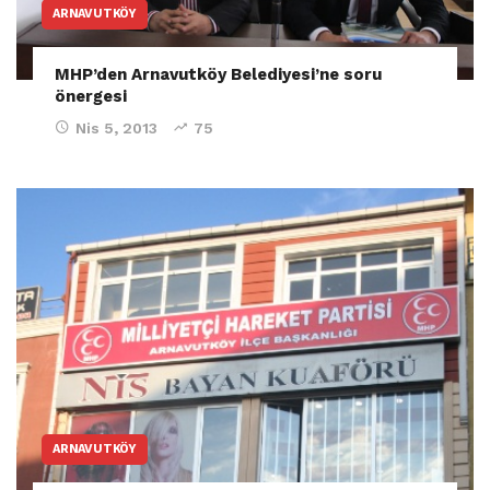
ARNAVUTKÖY
MHP’den Arnavutköy Belediyesi’ne soru
önergesi
Nis 5, 2013
75
ARNAVUTKÖY