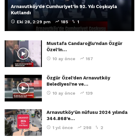
Arnavutköy’de Cumhuriyet’in 92. Yılı Coşkuyla
Kutlandı
Eki 28, 2:29 pm
185
1
Mustafa Candaroğlu’ndan Özgür
Özel’in…
10 ay önce
167
Özgür Özel’den Arnavutköy
Belediyesi’ne ve…
10 ay önce
139
Arnavutköy’ün nüfusu 2024 yılında
344.868’e…
1 yıl önce
298
2