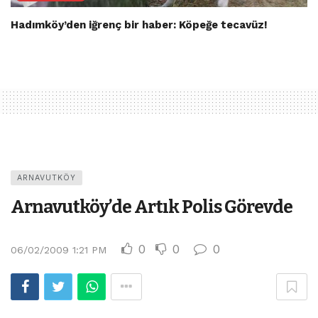
Hadımköy’den iğrenç bir haber: Köpeğe tecavüz!
ARNAVUTKÖY
Arnavutköy’de Artık Polis Görevde
0
0
0
06/02/2009 1:21 PM