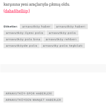
karşısına yeni araçlarıyla çıkmış oldu.
(daha&helliip;)
Etiketler:
arnavutköy haber
arnavutköy haberi
arnavutköy ilçesi polis
arnavutköy polis
arnavutköy pols bina
arnavutköy rehberi
arnavutköyde polis
arnavutky polis teşkilatı
ARNAVUTKÖY-SPOR HABERLERI
ARNAVUTKÖYDEN MANŞET HABERLER