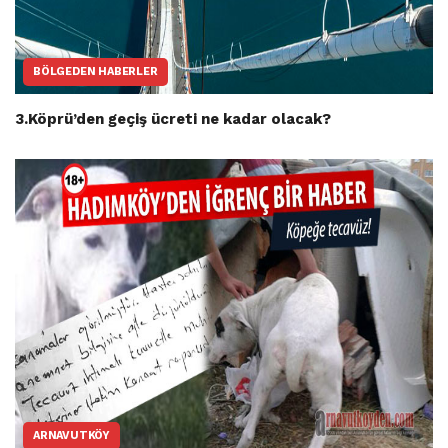
BÖLGEDEN HABERLER
3.Köprü’den geçiş ücreti ne kadar olacak?
ARNAVUTKÖY