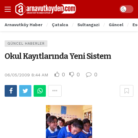
Arnavutköy Haber
Çatalca
Sultangazi
Güncel
Es
GÜNCEL HABERLER
Okul Kayıtlarında Yeni Sistem
0
0
0
06/05/2009 8:44 AM