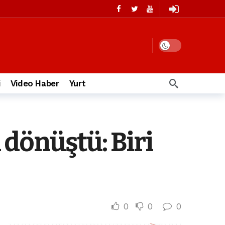
i
Video Haber
Yurt
a dönüştü: Biri
0
0
0