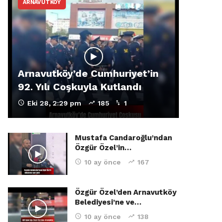
ARNAVUTKÖY
Arnavutköy’de Cumhuriyet’in
92. Yılı Coşkuyla Kutlandı
Eki 28, 2:29 pm
185
1
Mustafa Candaroğlu’ndan
Özgür Özel’in…
10 ay önce
167
Özgür Özel’den Arnavutköy
Belediyesi’ne ve…
10 ay önce
138