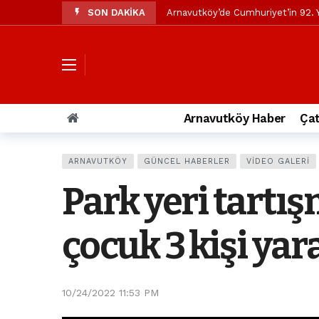
SON DAKİKA
Arnavutköy’de Cumhuriyet’in 92. Y
Mustafa Candaroğlu’ndan Özgür Öze
Özgür Özel’den Arnavutköy Beledi
Arnavutköy’ün nüfusu 2024 yılınd
Arnavutköy Taşoluk’ta seyir halin
Arnavutköy Haber
Çat
Arnavutköy İmrahor Mahallesi saki
Arnavutköy’de 29 Ekim Cumhuriye
ARNAVUTKÖY
GÜNCEL HABERLER
VIDEO GALERI
Toprak kaydı: 3 hafriyat kamyonu b
Park yeri tartış
İstanbul Havalimanı yolundaki kaz
Arnavutkoy Belediyesi’ne su baskı
çocuk 3 kişi yar
10/24/2022 11:53 PM