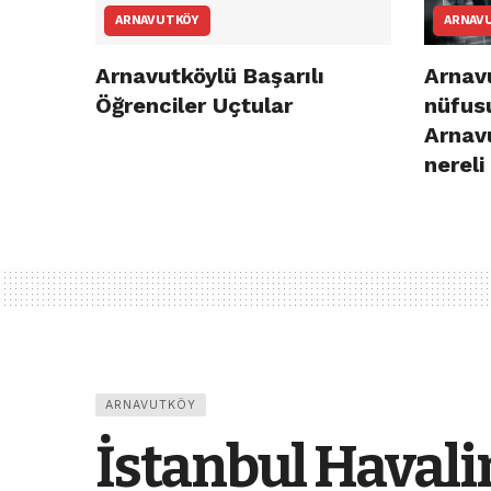
ARNAVUTKÖY
ARNAV
Arnavutköylü Başarılı
Arnavu
Öğrenciler Uçtular
nüfusu
Arnav
nereli
ARNAVUTKÖY
İstanbul Haval