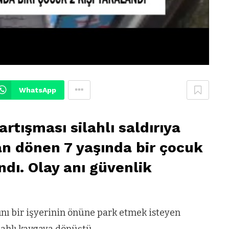
WhatsApp
rtışması silahlı saldırıya
an dönen 7 yaşında bir çocuk
andı. Olay anı güvenlik
nı bir işyerinin önüne park etmek isteyen
ilahlı kavgaya dönüştü.