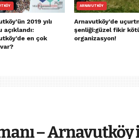
UTKÖY
ARNAVUTKÖY
tköy’ün 2019 yılı
Arnavutköy’de uçurt
 açıklandı:
şenliği:güzel fikir köt
utköy’de en çok
organizasyon!
 var?
imanı – Arnavutköy 