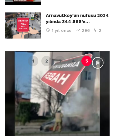
Arnavutköy’ün nüfusu 2024
yılında 344.868’e…
1 yıl önce
296
2