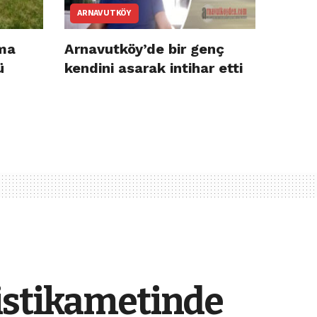
ARNAVUTKÖY
ma
Arnavutköy’de bir genç
ü
kendini asarak intihar etti
istikametinde