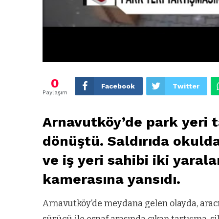
0
Facebook
Twitter
Paylaşım
Arnavutköy’de park yeri ta
dönüştü. Saldırıda okuld
ve iş yeri sahibi iki yaral
kamerasına yansıdı.
Arnavutköy’de meydana gelen olayda, aracı
sürücü ile esnaf arasında çıkan tartışma, s