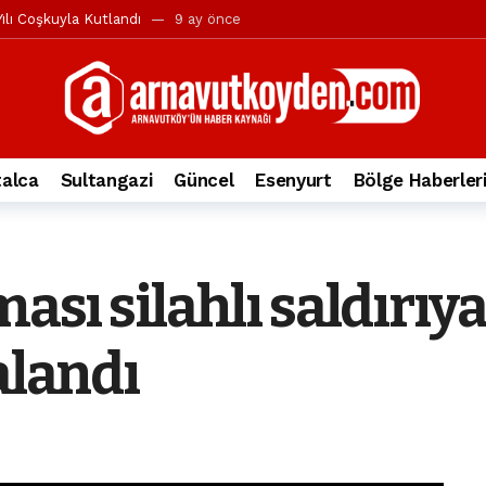
ılı Coşkuyla Kutlandı
9 ay önce
l’in iddialarına yanıt geldi
10 ay önce
yesi’ne ve Mustafa Candaroğlu’na yönelik suçlamalar
10 ay önce
a 344.868’e ulaştı
1 yıl önce
deki otomobil alev alev yandı.
2 yıl önce
alca
Sultangazi
Güncel
Esenyurt
Bölge Haberler
nleri protesto gösterisi düzenledi
2 yıl önce
t Bayramı kutlamaları coşkuyla gerçekleşti
2 yıl önce
irbirlerinin üzerine devrildi
2 yıl önce
ması silahlı saldırıy
ada, taksideki yolcu öldü
3 yıl önce
nı tepkisi
3 yıl önce
alandı