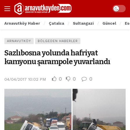
Arnavutköy Haber
Çatalca
Sultangazi
Güncel
Es
ARNAVUTKÖY
BÖLGEDEN HABERLER
Sazlıbosna yolunda hafriyat
kamyonu şarampole yuvarlandı
0
0
0
04/04/2017 10:02 PM