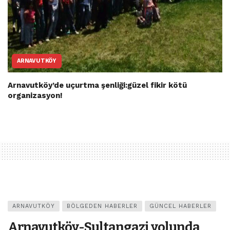
ARNAVUTKÖY
Arnavutköy’de uçurtma şenliği:güzel fikir kötü
organizasyon!
ARNAVUTKÖY
BÖLGEDEN HABERLER
GÜNCEL HABERLER
Arnavutköy-Sultangazi yolunda