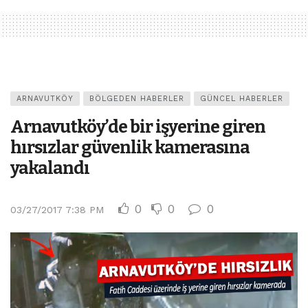
ARNAVUTKÖY
BÖLGEDEN HABERLER
GÜNCEL HABERLER
Arnavutköy’de bir işyerine giren
hırsızlar güvenlik kamerasına
yakalandı
0
0
0
03/27/2017 7:38 PM