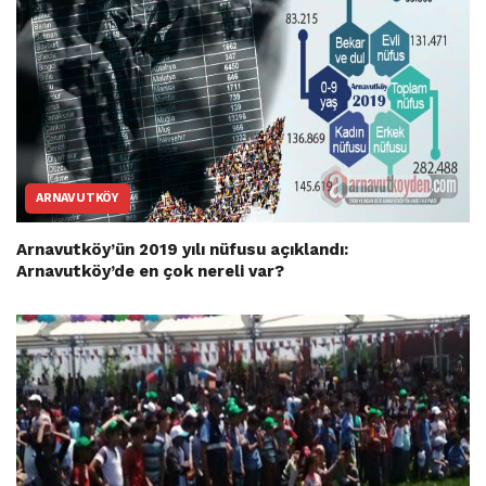
ARNAVUTKÖY
Arnavutköy’ün 2019 yılı nüfusu açıklandı:
Arnavutköy’de en çok nereli var?