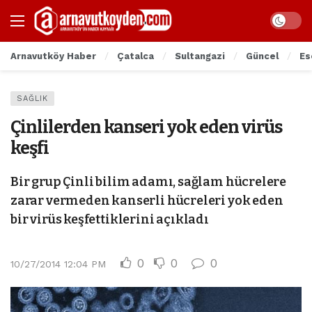
Arnavutköy Haber
Çatalca
Sultangazi
Güncel
Es
SAĞLIK
Çinlilerden kanseri yok eden virüs
keşfi
Bir grup Çinli bilim adamı, sağlam hücrelere
zarar vermeden kanserli hücreleri yok eden
bir virüs keşfettiklerini açıkladı
0
0
0
10/27/2014 12:04 PM