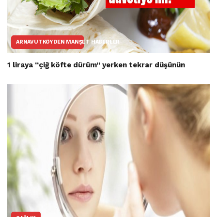
ARNAVUTKÖYDEN MANŞET HABERLER
1 liraya “çiğ köfte dürüm” yerken tekrar düşünün