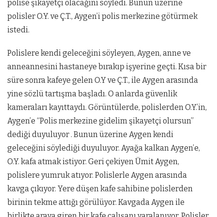
polise şikayetçi olacağını söyledi. Bunun üzerine
polisler O.Y. ve Ç.T., Aygen’i polis merkezine götürmek
istedi.
Polislere kendi geleceğini söyleyen, Aygen, anne ve
anneannesini hastaneye bırakıp işyerine geçti. Kısa bir
süre sonra kafeye gelen O.Y ve Ç.T., ile Aygen arasında
yine sözlü tartışma başladı. O anlarda güvenlik
kameraları kayıttaydı. Görüntülerde, polislerden O.Y.’in,
Aygen’e “Polis merkezine gidelim şikayetçi olursun”
dediği duyuluyor . Bunun üzerine Aygen kendi
geleceğini söylediği duyuluyor. Ayağa kalkan Aygen’e,
O.Y. kafa atmak istiyor. Geri çekiyen Ümit Aygen,
polislere yumruk atıyor. Polislerle Aygen arasında
kavga çıkıyor. Yere düşen kafe sahibine polislerden
birinin tekme attığı görülüyor. Kavgada Aygen ile
birlikte araya giren bir kafe çalışanı yaralanıyor. Polisler