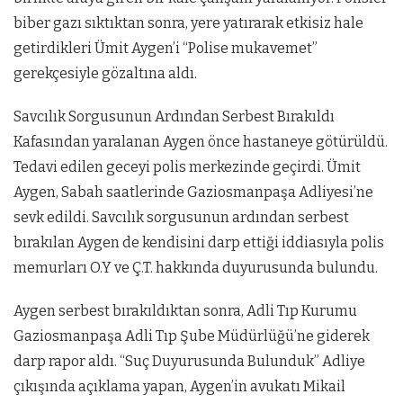
biber gazı sıktıktan sonra, yere yatırarak etkisiz hale
getirdikleri Ümit Aygen’i “Polise mukavemet”
gerekçesiyle gözaltına aldı.
Savcılık Sorgusunun Ardından Serbest Bırakıldı
Kafasından yaralanan Aygen önce hastaneye götürüldü.
Tedavi edilen geceyi polis merkezinde geçirdi. Ümit
Aygen, Sabah saatlerinde Gaziosmanpaşa Adliyesi’ne
sevk edildi. Savcılık sorgusunun ardından serbest
bırakılan Aygen de kendisini darp ettiği iddiasıyla polis
memurları O.Y ve Ç.T. hakkında duyurusunda bulundu.
Aygen serbest bırakıldıktan sonra, Adli Tıp Kurumu
Gaziosmanpaşa Adli Tıp Şube Müdürlüğü’ne giderek
darp rapor aldı. “Suç Duyurusunda Bulunduk” Adliye
çıkışında açıklama yapan, Aygen’in avukatı Mikail