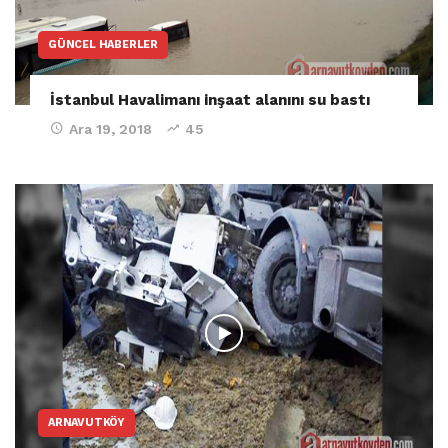
GÜNCEL HABERLER
İstanbul Havalimanı inşaat alanını su bastı
Ara 19, 2018
45
ARNAVUTKÖY