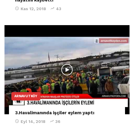
Kas 12, 2018
43
ARNAVUTKÖY
3.Havalimanında işçiler eylem yaptı
Eyl 14, 2018
36