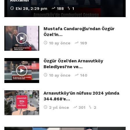
Kutlandı
Eki 28, 2:29 pm
188
1
Mustafa Candaroğlu’ndan Özgür
Özel’in…
10 ay önce
169
Özgür Özel’den Arnavutköy
Belediyesi’ne ve…
10 ay önce
140
Arnavutköy’ün nüfusu 2024 yılında
344.868’e…
2 yıl önce
301
2