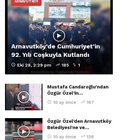
ARNAVUTKÖY
Arnavutköy’de Cumhuriyet’in
92. Yılı Coşkuyla Kutlandı
Eki 28, 2:29 pm
185
1
Mustafa Candaroğlu’ndan
Özgür Özel’in…
10 ay önce
167
Özgür Özel’den Arnavutköy
Belediyesi’ne ve…
10 ay önce
138