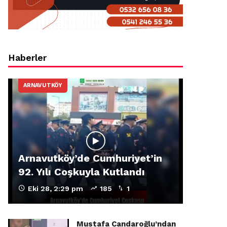
Haberler
ARNAVUTKÖY
Arnavutköy’de Cumhuriyet’in
92. Yılı Coşkuyla Kutlandı
Eki 28, 2:29 pm
185
1
Mustafa Candaroğlu’ndan