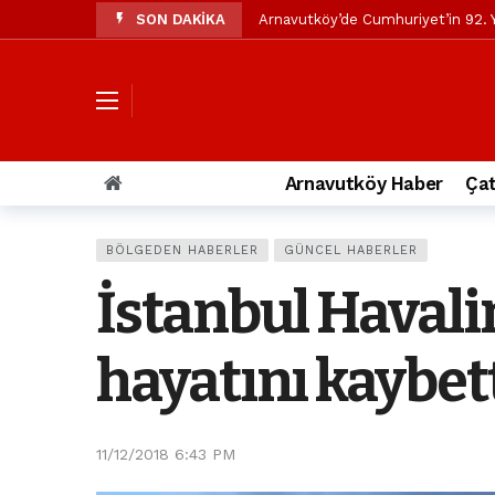
SON DAKİKA
Arnavutköy’de Cumhuriyet’in 92. Y
Mustafa Candaroğlu’ndan Özgür Öze
Özgür Özel’den Arnavutköy Beledi
Arnavutköy’ün nüfusu 2024 yılınd
Arnavutköy Taşoluk’ta seyir halin
Arnavutköy Haber
Çat
Arnavutköy İmrahor Mahallesi saki
Arnavutköy’de 29 Ekim Cumhuriye
BÖLGEDEN HABERLER
GÜNCEL HABERLER
Toprak kaydı: 3 hafriyat kamyonu b
İstanbul Havali
İstanbul Havalimanı yolundaki kaz
Arnavutkoy Belediyesi’ne su baskı
hayatını kaybet
11/12/2018 6:43 PM