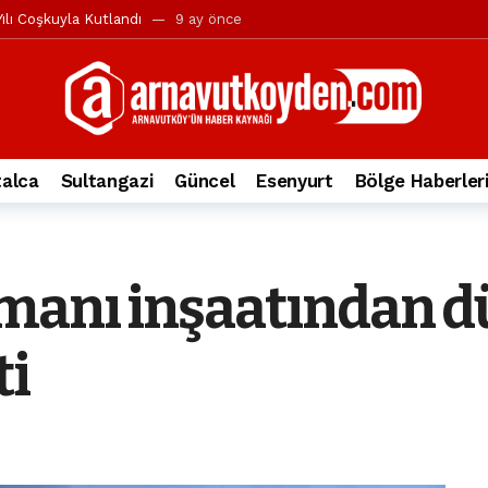
ılı Coşkuyla Kutlandı
9 ay önce
l’in iddialarına yanıt geldi
10 ay önce
yesi’ne ve Mustafa Candaroğlu’na yönelik suçlamalar
10 ay önce
a 344.868’e ulaştı
1 yıl önce
deki otomobil alev alev yandı.
2 yıl önce
alca
Sultangazi
Güncel
Esenyurt
Bölge Haberler
nleri protesto gösterisi düzenledi
2 yıl önce
t Bayramı kutlamaları coşkuyla gerçekleşti
2 yıl önce
irbirlerinin üzerine devrildi
2 yıl önce
manı inşaatından dü
ada, taksideki yolcu öldü
3 yıl önce
nı tepkisi
3 yıl önce
ti