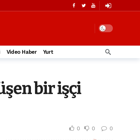
i
Video Haber
Yurt
şen bir işçi
0
0
0