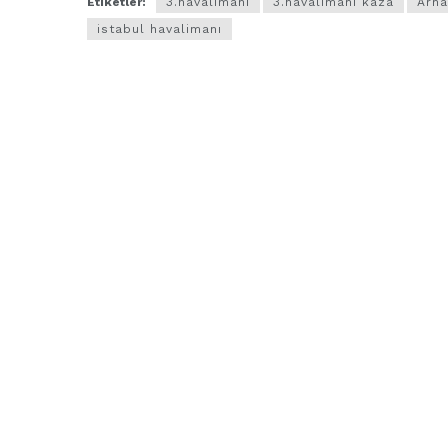
Etiketler:
3.havalimanı
3.havalimanı kaza
Arna
istabul havalimanı