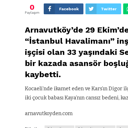
0
Facebook
Twitter
Paylaşım
Arnavutköy’de 29 Ekim’de i
“İstanbul Havalimanı” inş
işçisi olan 33 yaşındaki 
bir kazada asansör boşlu
kaybetti.
Kocaeli’nde ikamet eden ve Kars’ın Digor ilç
iki çocuk babası Kaya’nın cansız bedeni, kaz
arnavutkoyden.com