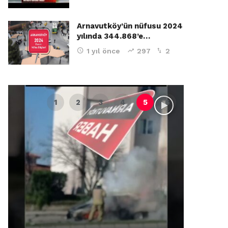
Arnavutköy’ün nüfusu 2024
yılında 344.868’e…
1 yıl önce
297
2