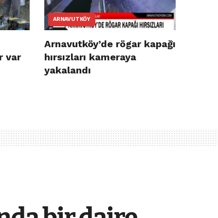
ARNAVUTKÖY
Arnavutköy’de rögar kapağı
r var
hırsızları kameraya
yakalandı
nda bir daire