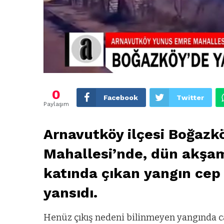
0
Facebook
Twitter
Paylaşım
Arnavutköy ilçesi Boğaz
Mahallesi’nde, dün akşam 
katında çıkan yangın cep
yansıdı.
Henüz çıkış nedeni bilinmeyen yangında ca