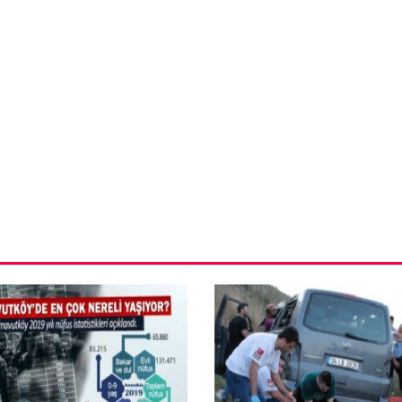
VIDEO GALERI
ün
Arnavutköy
Taşoluk’ta seyir
halindeki
ştı
otomobil alev
alev yandı.