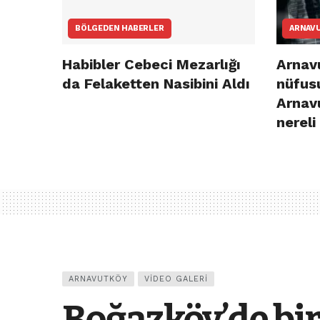
BÖLGEDEN HABERLER
ARNAV
Habibler Cebeci Mezarlığı
Arnavu
da Felaketten Nasibini Aldı
nüfusu
Arnav
nereli
ARNAVUTKÖY
VIDEO GALERI
Boğazköy’de bir