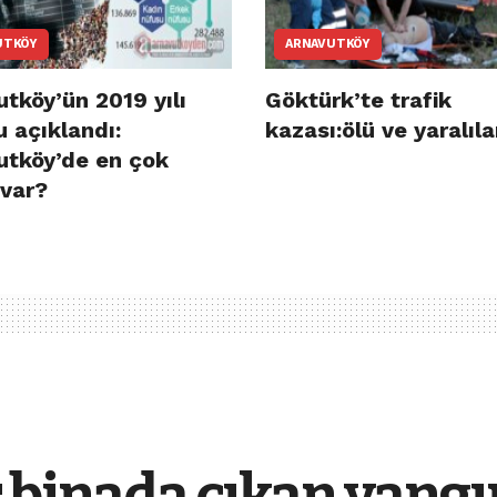
UTKÖY
ARNAVUTKÖY
tköy’ün 2019 yılı
Göktürk’te trafik
 açıklandı:
kazası:ölü ve yaralıla
utköy’de en çok
 var?
 binada çıkan yangı