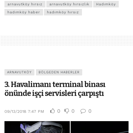
arnavutköy hırsız
arnavutköy hırsızlık
Hadımköy
hadımköy haber
hadımköy hırsız
ARNAVUTKÖY
BÖLGEDEN HABERLER
3. Havalimanı terminal binası
önünde işçi servisleri çarpıştı
0
0
0
09/13/2018 7:47 PM