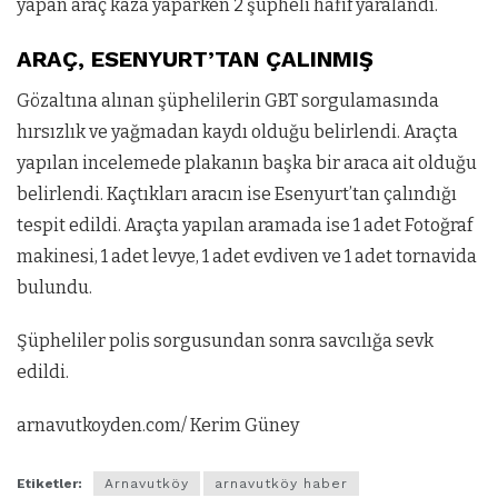
yapan araç kaza yaparken 2 şüpheli hafif yaralandı.
ARAÇ, ESENYURT’TAN ÇALINMIŞ
Gözaltına alınan şüphelilerin GBT sorgulamasında
hırsızlık ve yağmadan kaydı olduğu belirlendi. Araçta
yapılan incelemede plakanın başka bir araca ait olduğu
belirlendi. Kaçtıkları aracın ise Esenyurt’tan çalındığı
tespit edildi. Araçta yapılan aramada ise 1 adet Fotoğraf
makinesi, 1 adet levye, 1 adet evdiven ve 1 adet tornavida
bulundu.
Şüpheliler polis sorgusundan sonra savcılığa sevk
edildi.
arnavutkoyden.com/ Kerim Güney
Etiketler:
Arnavutköy
arnavutköy haber