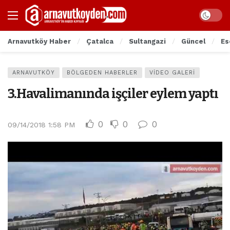
Arnavutköy Haber
Çatalca
Sultangazi
Güncel
Es
ARNAVUTKÖY
BÖLGEDEN HABERLER
VIDEO GALERI
3.Havalimanında işçiler eylem yaptı
0
0
0
09/14/2018 1:58 PM