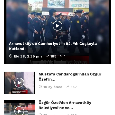
Arnavutköy’de Cumhuriyet’in 92. Yılı Coşkuyla
Kutlandı
Eki 28, 2:29 pm
185
1
Mustafa Candaroğlu’ndan Özgür
Özel’in…
10 ay önce
167
Özgür Özel’den Arnavutköy
Belediyesi’ne ve…