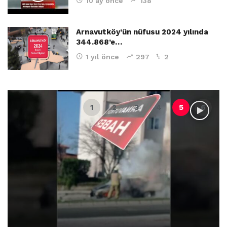
10 ay önce
138
Arnavutköy’ün nüfusu 2024 yılında
344.868’e…
1 yıl önce
297
2