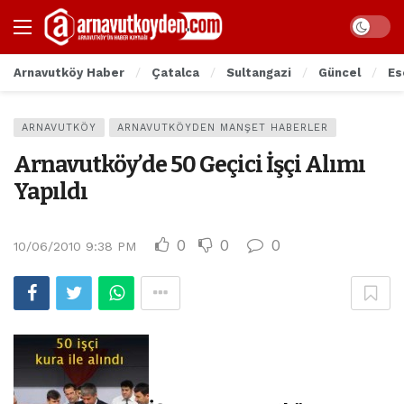
Arnavutköy Haber
Çatalca
Sultangazi
Güncel
Es
ARNAVUTKÖY
ARNAVUTKÖYDEN MANŞET HABERLER
Arnavutköy’de 50 Geçici İşçi Alımı
Yapıldı
0
0
0
10/06/2010 9:38 PM