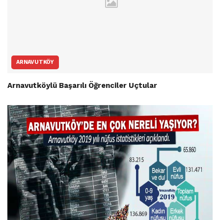
ARNAVUTKÖY
Arnavutköylü Başarılı Öğrenciler Uçtular