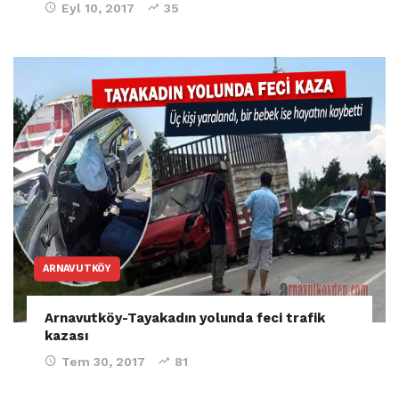
Eyl 10, 2017
35
ARNAVUTKÖY
Arnavutköy-Tayakadın yolunda feci trafik
kazası
Tem 30, 2017
81