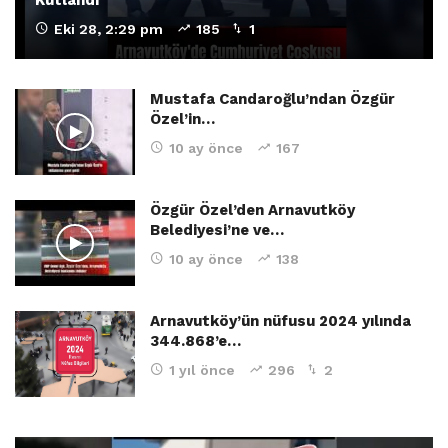
Kutlandı
Eki 28, 2:29 pm
185
1
Mustafa Candaroğlu’ndan Özgür
Özel’in…
10 ay önce
167
Özgür Özel’den Arnavutköy
Belediyesi’ne ve…
10 ay önce
138
Arnavutköy’ün nüfusu 2024 yılında
344.868’e…
1 yıl önce
296
2