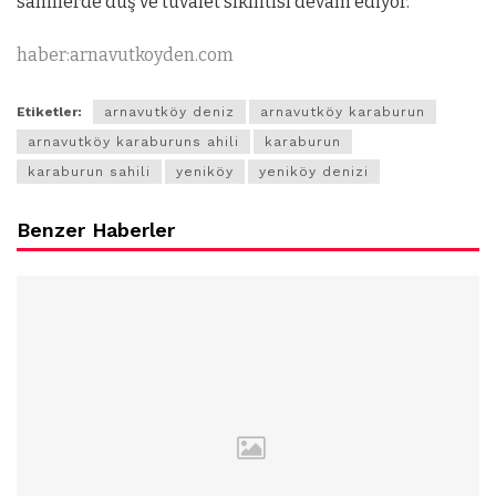
sahillerde duş ve tuvalet sıkıntısı devam ediyor.
haber:arnavutkoyden.com
Etiketler:
arnavutköy deniz
arnavutköy karaburun
arnavutköy karaburuns ahili
karaburun
karaburun sahili
yeniköy
yeniköy denizi
Benzer Haberler