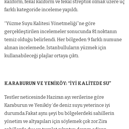
kaliform, fekal kaliform ve fekal streptok olmak üzere üç
farklı kategoride inceleme yapıldı.
“Yüzme Suyu Kalitesi Yönetmeliği”ne göre
gerçekleştirilen incelemeler sonucunda 81 noktanın
temiz olduğu belirlendi. Her bölgeden 9 farklı numune
alınan incelemede, İstanbulluların yüzmek için
kullanabileceği plajlar ortaya çıktı.
KARABURUN VE YENİKÖY: “İYİ KALİTEDE SU”
Testler neticesinde Haziran ayı verilerine göre
Karaburun ve Yeniköy ‘de deniz suyu yeterince iyi
durumda.Fakat aynı şeyi bu bölgelerdeki sahillerin
yönetim ve altyapıları için söylemek çok zor.Zira