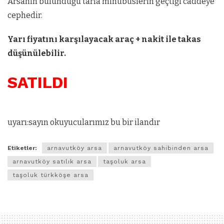
Arsanın bulunduğu tarla minübüslerin geçtiği caddeye
cephedir.
Yarı fiyatını karşılayacak araç + nakit ile takas
düşünülebilir.
SATILDI
uyarı:sayın okuyucularımız bu bir ilandır
Etiketler:
arnavutköy arsa
arnavutköy sahibinden arsa
arnavutköy satılık arsa
taşoluk arsa
taşoluk türkköşe arsa