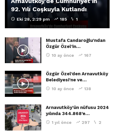
Arnavutköy’de Cumhuriyet’in
92. Yılı Coşkuyla Kutlandı
Eki 28, 2:29 pm
185
1
Mustafa Candaroğlu’ndan
Özgür Özel’in…
10 ay önce
167
Özgür Özel’den Arnavutköy
Belediyesi’ne ve…
10 ay önce
138
Arnavutköy’ün nüfusu 2024
yılında 344.868’e…
1 yıl önce
297
2