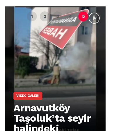
VIDEO GALERI
ARNA
Arnavutköy
Ar
Taşoluk’ta seyir
İm
halindeki
Ma