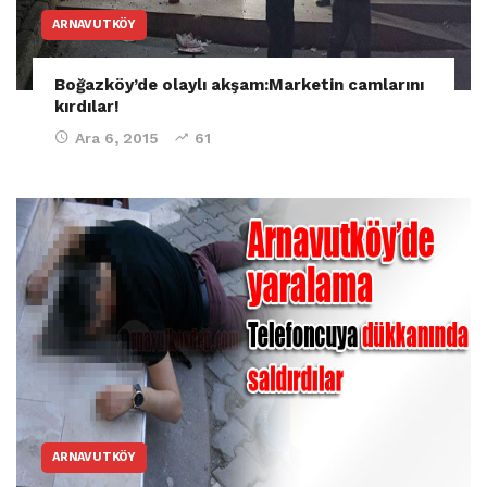
ARNAVUTKÖY
Boğazköy’de olaylı akşam:Marketin camlarını
kırdılar!
Ara 6, 2015
61
ARNAVUTKÖY