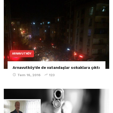
ARNAVUTKÖY
Arnavutköy’de de vatandaşlar sokaklara çıktı
Tem 16, 2016
123