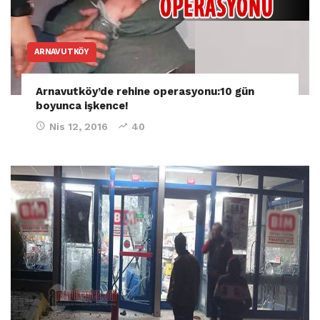
ARNAVUTKÖY
Arnavutköy’de rehine operasyonu:10 gün
boyunca işkence!
Nis 12, 2016
40