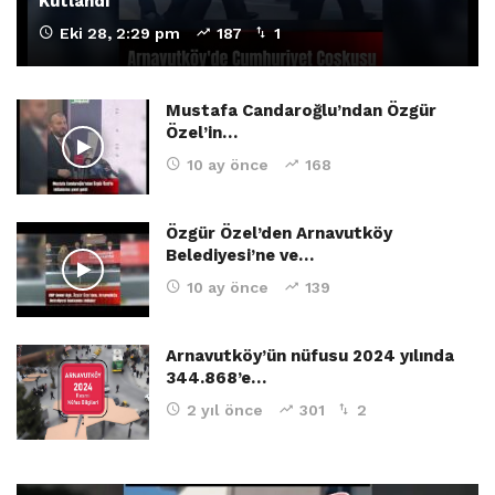
Kutlandı
Eki 28, 2:29 pm
187
1
Mustafa Candaroğlu’ndan Özgür
Özel’in…
10 ay önce
168
Özgür Özel’den Arnavutköy
Belediyesi’ne ve…
10 ay önce
139
Arnavutköy’ün nüfusu 2024 yılında
344.868’e…
2 yıl önce
301
2