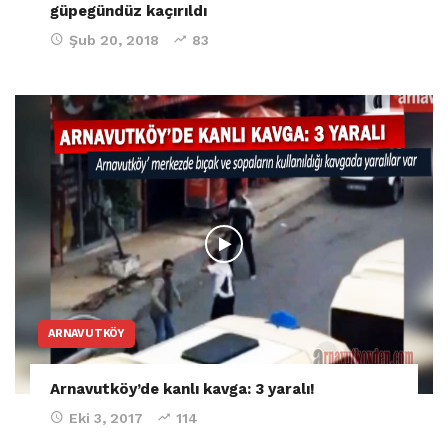
güpegündüz kaçırıldı
Şub 20, 2018
83
ARNAVUTKÖY
Arnavutköy’de kanlı kavga: 3 yaralı!
Eki 3, 2017
114