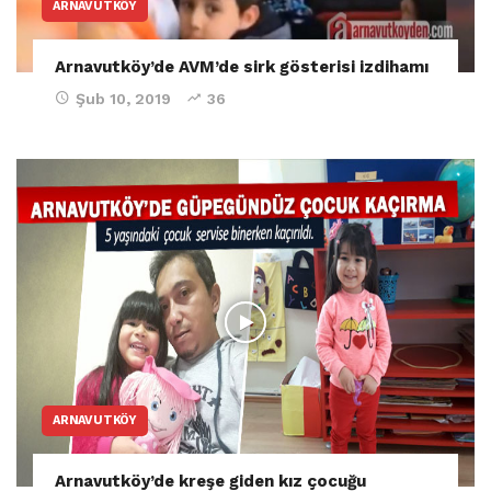
ARNAVUTKÖY
Arnavutköy’de AVM’de sirk gösterisi izdihamı
Şub 10, 2019
36
ARNAVUTKÖY
Arnavutköy’de kreşe giden kız çocuğu