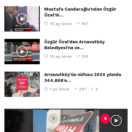
Mustafa Candaroğlu’ndan Özgür
Özel’in…
10 ay önce
167
Özgür Özel’den Arnavutköy
Belediyesi’ne ve…
10 ay önce
138
Arnavutköy’ün nüfusu 2024 yılında
344.868’e…
1 yıl önce
297
2