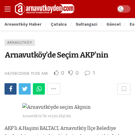
Arnavutköy Haber
Çatalca
Sultangazi
Güncel
Es
ARNAVUTKÖY
Arnavutköy’de Seçim AKP’nin
0
0
1
04/09/2009 11:05 AM
Arnavutköy'de seçim Akp'nin
AKP’li A.Haşimi BALTACI, Arnavutköy İlçe Belediye