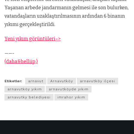
Yaşanan arbede jandarmanın gelmesi ile son bulurken,
vatandaşların uzaklaştırılmasının ardından 6 binanın
yıkımı gerçekleştirildi.
Yeni yıkım görüntüleri–>
——-
(daha&helliip;)
Etiketler:
arnavut
Arnavutköy
arnavutköy ilçesi
arnavutköy yıkım
arnavutköyde yıkım
arnavutky belediyesi
imrahor yıkım