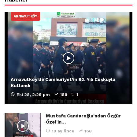
ARNAVUTKÖY
Arnavutköy’de Cumhuriyet’in 92. Yılı Coşkuyla
Kutlandı
Eki 28, 2:29 pm
186
1
Mustafa Candaroğlu’ndan Özgür
Özel’in…
10 ay önce
168