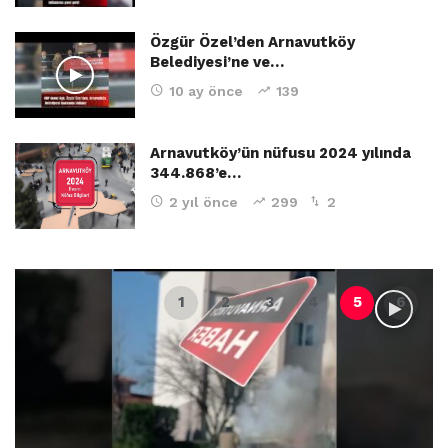
Özgür Özel’den Arnavutköy
Belediyesi’ne ve…
10 ay önce
139
Arnavutköy’ün nüfusu 2024 yılında
344.868’e…
2 yıl önce
299
2