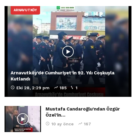
ARNAVUTKÖY
Arnavutköy’de Cumhuriyet’in 92. Yılı Coşkuyla
Kutlandı
Eki 28, 2:29 pm
185
1
Mustafa Candaroğlu’ndan Özgür
Özel’in…
10 ay önce
167