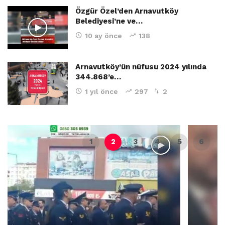
Özgür Özel’den Arnavutköy
Belediyesi’ne ve…
10 ay önce
138
Arnavutköy’ün nüfusu 2024 yılında
344.868’e…
1 yıl önce
297
2