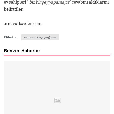
ev sahipleri ”
biz bir şey yapamayız
” cevabını aldıklarını
belirttiler.
arnavutkoyden.com
Etiketler:
arnavutköy yağmur
Benzer Haberler