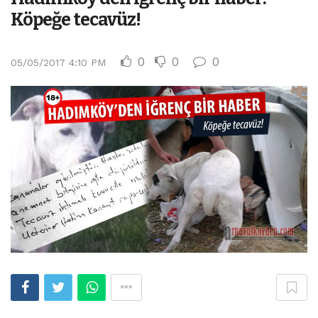
Köpeğe tecavüz!
0
0
0
05/05/2017 4:10 PM