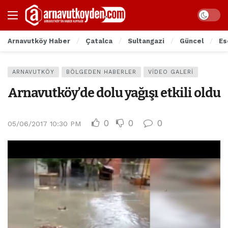
Arnavutköy Haber
Çatalca
Sultangazi
Güncel
Es
ARNAVUTKÖY
BÖLGEDEN HABERLER
VIDEO GALERI
Arnavutköy’de dolu yağışı etkili oldu
0
0
0
05/06/2017 10:30 PM