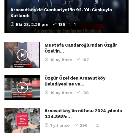
Arnavutköy’de Cumhuriyet’in 92. Yılı Coşkuyla
Kutlandı
Eki 28, 2:29 pm
185
1
Mustafa Candaroğlu’ndan Özgür
Özel’in…
10 ay önce
167
Özgür Özel’den Arnavutköy
Belediyesi’ne ve…
10 ay önce
138
Arnavutköy’ün nüfusu 2024 yılında
344.868’e…
1 yıl önce
296
2