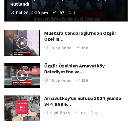
Kutlandı
Eki 28, 2:29 pm
187
1
Mustafa Candaroğlu’ndan Özgür
Özel’in…
10 ay önce
168
Özgür Özel’den Arnavutköy
Belediyesi’ne ve…
10 ay önce
139
Arnavutköy’ün nüfusu 2024 yılında
344.868’e…
2 yıl önce
301
2