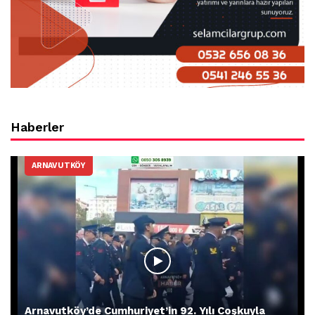
Haberler
ARNAVUTKÖY
Arnavutköy’de Cumhuriyet’in 92. Yılı Coşkuyla