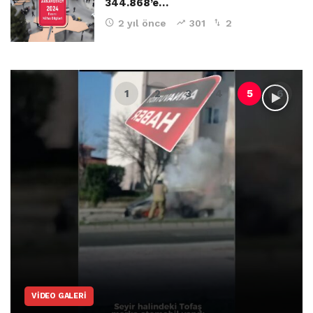
344.868’e…
2 yıl önce
301
2
VIDEO GALERI