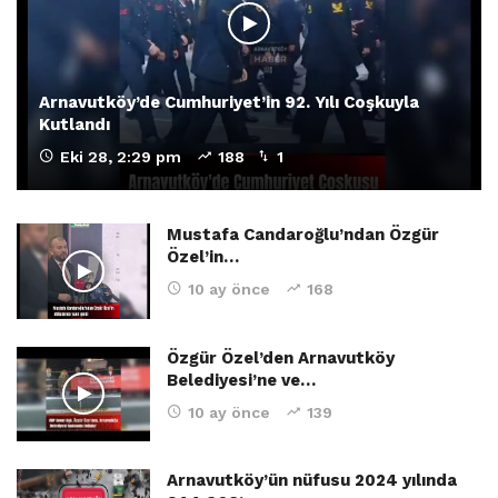
Arnavutköy’de Cumhuriyet’in 92. Yılı Coşkuyla
Kutlandı
Eki 28, 2:29 pm
188
1
Mustafa Candaroğlu’ndan Özgür
Özel’in…
10 ay önce
168
Özgür Özel’den Arnavutköy
Belediyesi’ne ve…
10 ay önce
139
Arnavutköy’ün nüfusu 2024 yılında