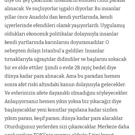
diye bir şey çıkardılar insanların elinden ciddi paralar
alınacak. Ve suçluyorlar işgalci diyorlar. Bu insanlar
yıllar önce Anadolu’dan kendi yurtlarında, kendi
işyerlerinde efendileri olarak yaşıyorlardı. Uygulamış
oldukları ekonomik politikalar dolayısıyla insanlar
kendi yurtlarında karınlarını doyuramadılar. O
sebepten dolayı İstanbul’a geldiler. İnsanlar
tırnaklarıyla uğraştılar didindiler ve başlarını sokacak
bir ev elde ettiler. Şimdi o evde 2B rayiç bedel diye
dünya kadar para alınacak. Ama bu paradan hemen
sonra afet riski altındaki kanun dolayısıyla gelecekler.
Ve evlerinizin afete dayanıklı olmadığını söyleyecekler.
Anlaşıyorsanız hemen yıkın yoksa biz yıkacağız diye
başlayacaklar yeni konutlar yapılana kadar sizden
yıkım parası, keşif parası, dünya kadar para alacaklar.
Oturduğunuz yerlerden sizi çıkaracaklar. Merkeze daha