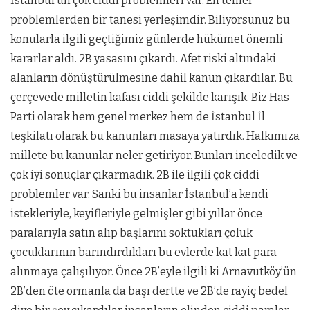
İstanbul’un çok ciddi problemleri var. En temel
problemlerden bir tanesi yerleşimdir. Biliyorsunuz bu
konularla ilgili geçtiğimiz günlerde hükümet önemli
kararlar aldı. 2B yasasını çıkardı. Afet riski altındaki
alanların dönüştürülmesine dahil kanun çıkardılar. Bu
çerçevede milletin kafası ciddi şekilde karışık. Biz Has
Parti olarak hem genel merkez hem de İstanbul İl
teşkilatı olarak bu kanunları masaya yatırdık. Halkımıza
millete bu kanunlar neler getiriyor. Bunları inceledik ve
çok iyi sonuçlar çıkarmadık. 2B ile ilgili çok ciddi
problemler var. Sanki bu insanlar İstanbul’a kendi
istekleriyle, keyifleriyle gelmişler gibi yıllar önce
paralarıyla satın alıp başlarını soktukları çoluk
çocuklarının barındırdıkları bu evlerde kat kat para
alınmaya çalışılıyor. Önce 2B’eyle ilgili ki Arnavutköy’ün
2B’den öte ormanla da başı dertte ve 2B’de rayiç bedel