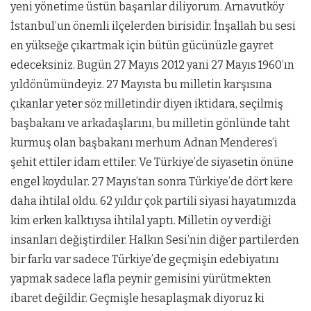
yeni yönetime üstün başarılar diliyorum. Arnavutköy
İstanbul’un önemli ilçelerden birisidir. İnşallah bu sesi
en yükseğe çıkartmak için bütün gücünüzle gayret
edeceksiniz. Bugün 27 Mayıs 2012 yani 27 Mayıs 1960’ın
yıldönümündeyiz. 27 Mayısta bu milletin karşısına
çıkanlar yeter söz milletindir diyen iktidara, seçilmiş
başbakanı ve arkadaşlarını, bu milletin gönlünde taht
kurmuş olan başbakanı merhum Adnan Menderes’i
şehit ettiler idam ettiler. Ve Türkiye’de siyasetin önüne
engel koydular. 27 Mayıs’tan sonra Türkiye’de dört kere
daha ihtilal oldu. 62 yıldır çok partili siyasi hayatımızda
kim erken kalktıysa ihtilal yaptı. Milletin oy verdiği
insanları değiştirdiler. Halkın Sesi’nin diğer partilerden
bir farkı var sadece Türkiye’de geçmişin edebiyatını
yapmak sadece lafla peynir gemisini yürütmekten
ibaret değildir. Geçmişle hesaplaşmak diyoruz ki