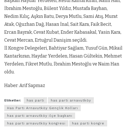
Başkan Haydar Yerdelen, Resul Kantarkıran, Naim Han,
İbrahim Mestoğlu, Bülent Yıldız, Mustafa Bayhan,
Nedim Kılıç, Aşkın Batu, Derya Mutlu, Sami Atış, Murat
Atak, Oğuzhan Dağ, Hasan İnal, Sait Kara, Faik Becit,
Ercan Bayrak, Cevat Kubat, Ender Kabasakal, Yasin Kara,
Cevat Mercan, Ertuğrul Danişim seçildi.
İl Kongre Delegeleri, Bahtiyar Sağlam, Yusuf Gün, Mikail
Kantarkıran, Haydar Yerdelen, Hasan Gültekin, Mehmet
Yerdelen, Fikret Mutlu, İbrahim Mestoğlu ve Naim Han
oldu.
Haber: Arif Sapmaz
Etiketler:
has parti
has parti arnavutköy
Has Parti Arnavutköy Gençlik Kolları
has parti arnavutköy ilçe başkanı
has parti arnavutköy kongresi
has parti kongre