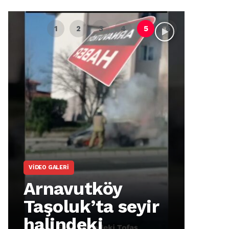
VIDEO GALERI
ARNA
Arnavutköy
Ar
Taşoluk’ta seyir
İm
halindeki
Ma