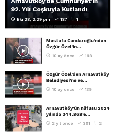
Arnavutköy’de Cumhuriyet’in
92. Yılı Coşkuyla Kutlandı
Eki 28, 2:29 pm
187
1
Mustafa Candaroğlu’ndan
Özgür Özel’in…
10 ay önce
168
Özgür Özel’den Arnavutköy
Belediyesi’ne ve…
10 ay önce
139
Arnavutköy’ün nüfusu 2024
yılında 344.868’e…
2 yıl önce
301
2