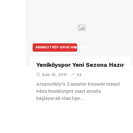
ına yanıt
Mustafa
Candaroğlu’n
yönelik
suçlamalar
ARNAVUTKÖY-SPOR HABERLERI
Yeniköyspor Yeni Sezona Hazır
Şub 16, 2011
53
Arnavutköy'ü 2.amatör kümede temsil
eden Yeniköyspor mart ayında
başlayacak olan lige…