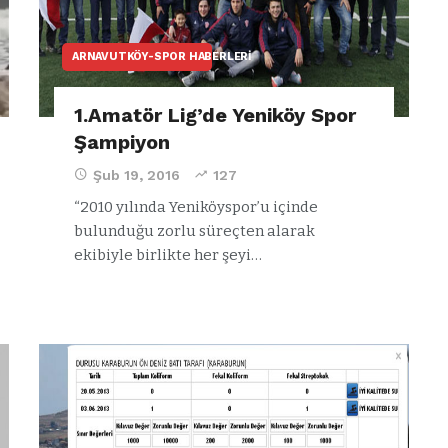
ARNAVUTKÖY-SPOR HABERLERI
1.Amatör Lig’de Yeniköy Spor
Şampiyon
Şub 19, 2016
127
“2010 yılında Yeniköyspor’u içinde
bulunduğu zorlu süreçten alarak
ekibiyle birlikte her şeyi…