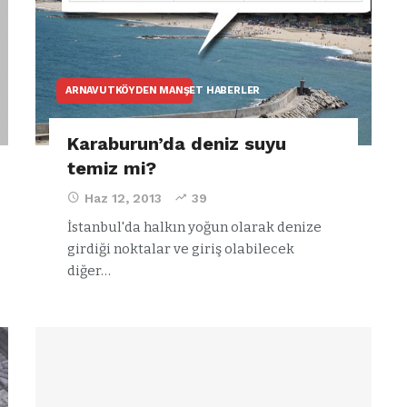
ARNAVUTKÖYDEN MANŞET HABERLER
Karaburun’da deniz suyu
temiz mi?
Haz 12, 2013
39
İstanbul'da halkın yoğun olarak denize
girdiği noktalar ve giriş olabilecek
diğer…