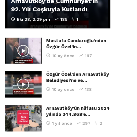
Arnavutköy’de Cumhuriyet’in
92. Yılı Coşkuyla Kutlandı
Eki 28, 2:29 pm
185
1
Mustafa Candaroğlu’ndan
Özgür Özel’in…
10 ay önce
167
Özgür Özel’den Arnavutköy
Belediyesi’ne ve…
10 ay önce
138
Arnavutköy’ün nüfusu 2024
yılında 344.868’e…
1 yıl önce
297
2