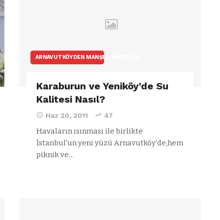
ARNAVUTKÖYDEN MANŞET HABERLER
Karaburun ve Yeniköy’de Su
Kalitesi Nasıl?
Haz 20, 2011
47
Havaların ısınması ile birlikte
İstanbul'un yeni yüzü Arnavutköy'de,hem
piknik ve…
ARNAVUTKÖY
en
Arnavutköy’ün
nüfusu 2024
 ve
yılında