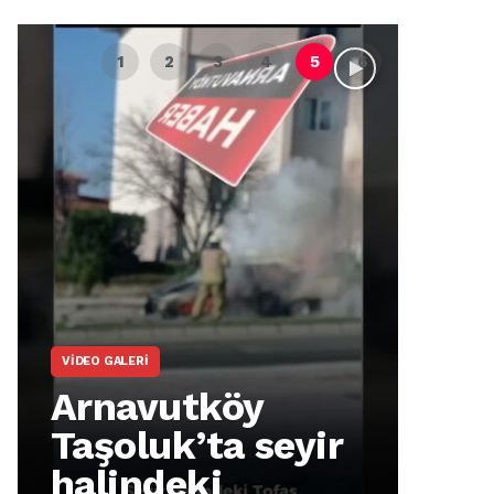
VIDEO GALERI
ARNA
Arnavutköy
Ar
Taşoluk’ta seyir
İm
halindeki
Ma