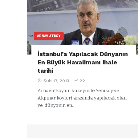
ARNAVUTKÖY
İstanbul’a Yapılacak Dünyanın
En Büyük Havalimanı ihale
tarihi
Şub 17, 2013
22
Arnavutköy’ün kuzeyinde Yeniköy ve
Akpınar köyleri arasında yapılacak olan
ARNAVUTKÖY
ve dünyanın en…
a
Özgür Özel’d
ğlu’ndan
Arnavutköy
el’in
Belediyesi’ne