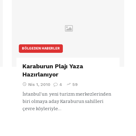
344.868’e ulaştı
a
BÖLGEDEN HABERLER
Karaburun Plajı Yaza
Hazırlanıyor
Nis 1, 2010
4
59
İstanbul’un yeni turizm merkezlerinden
biri olmaya aday Karaburun sahilleri
çevre köyleriyle…