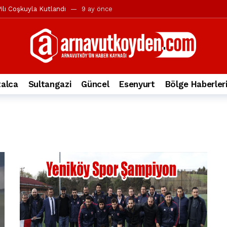
ılı Coşkuyla Kutlandı
9 ay önce
l’in iddialarına yanıt geldi
10 ay önce
yesi’ne ve Mustafa Candaroğlu’na yönelik suçlamalar
10 ay önce
a 344.868’e ulaştı
1 yıl önce
deki otomobil alev alev yandı.
2 yıl önce
alca
Sultangazi
Güncel
Esenyurt
Bölge Haberler
nleri protesto gösterisi düzenledi
2 yıl önce
t Bayramı kutlamaları coşkuyla gerçekleşti
2 yıl önce
irbirlerinin üzerine devrildi
2 yıl önce
ada, taksideki yolcu öldü
3 yıl önce
nı tepkisi
3 yıl önce