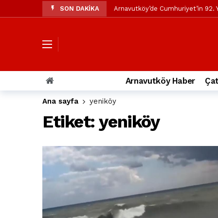
SON DAKİKA
Arnavutköy’de Cumhuriyet’in 92. Y
Mustafa Candaroğlu’ndan Özgür Öze
Özgür Özel’den Arnavutköy Beledi
Arnavutköy’ün nüfusu 2024 yılınd
Arnavutköy Taşoluk’ta seyir halin
Arnavutköy Haber
Çat
Arnavutköy İmrahor Mahallesi saki
Ana sayfa
yeniköy
Arnavutköy’de 29 Ekim Cumhuriye
Etiket:
yeniköy
Toprak kaydı: 3 hafriyat kamyonu b
İstanbul Havalimanı yolundaki kaz
Arnavutkoy Belediyesi’ne su baskı