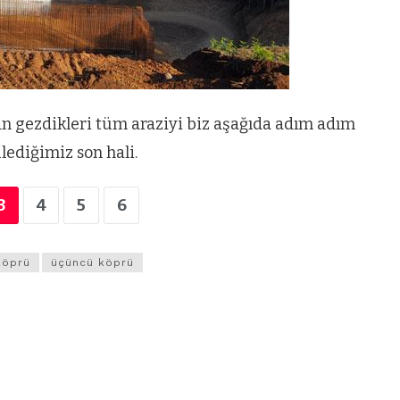
an gezdikleri tüm araziyi biz aşağıda adım adım
lediğimiz son hali.
3
4
5
6
köprü
üçüncü köprü
VIDEO GALERI