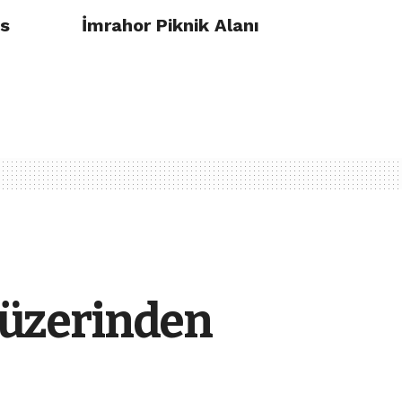
ıs
İmrahor Piknik Alanı
t üzerinden