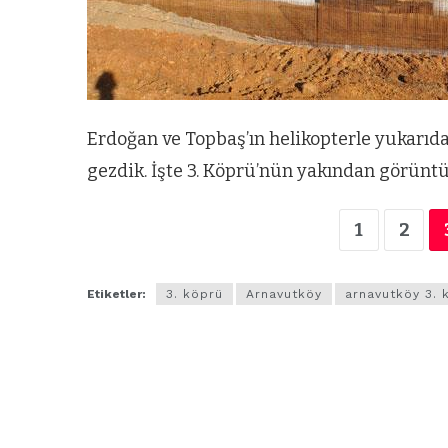
Erdoğan ve Topbaş’ın helikopterle yukarıd
gezdik. İşte 3. Köprü’nün yakından görüntü
1
2
Etiketler:
3. köprü
Arnavutköy
arnavutköy 3. 
ARNAVUTKÖY