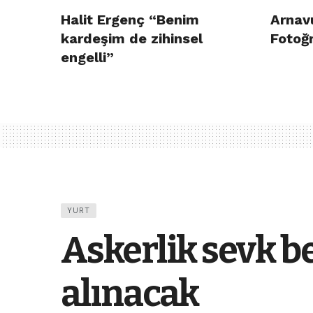
Halit Ergenç “Benim
Arnav
kardeşim de zihinsel
Fotoğr
engelli”
YURT
Askerlik sevk b
alınacak