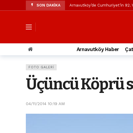
SON DAKİKA
Arnavutköy’de Cumhuriyet’in 92. Y
Mustafa Candaroğlu’ndan Özgür Öze
Özgür Özel’den Arnavutköy Beledi
Arnavutköy’ün nüfusu 2024 yılınd
Arnavutköy Taşoluk’ta seyir halin
Arnavutköy Haber
Çat
Arnavutköy İmrahor Mahallesi saki
Arnavutköy’de 29 Ekim Cumhuriye
FOTO GALERI
Toprak kaydı: 3 hafriyat kamyonu b
Üçüncü Köprü s
İstanbul Havalimanı yolundaki kaz
Arnavutkoy Belediyesi’ne su baskı
04/11/2014 10:19 AM