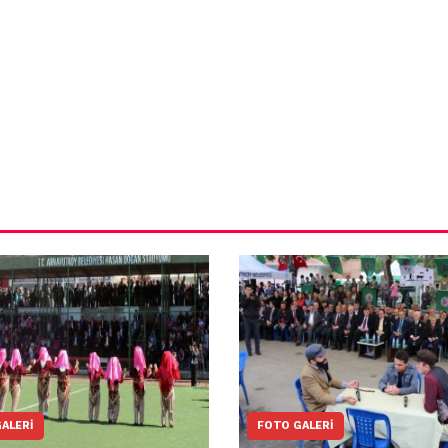
ün
Arnavutköy
Taşoluk’ta seyir
halindeki
ştı
otomobil alev
alev yandı.
ALERI
FOTO GALERI