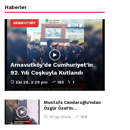
Haberler
ARNAVUTKÖY
Arnavutköy’de Cumhuriyet’in
92. Yılı Coşkuyla Kutlandı
Eki 28, 2:29 pm
185
1
Mustafa Candaroğlu’ndan
Özgür Özel’in…
10 ay önce
168