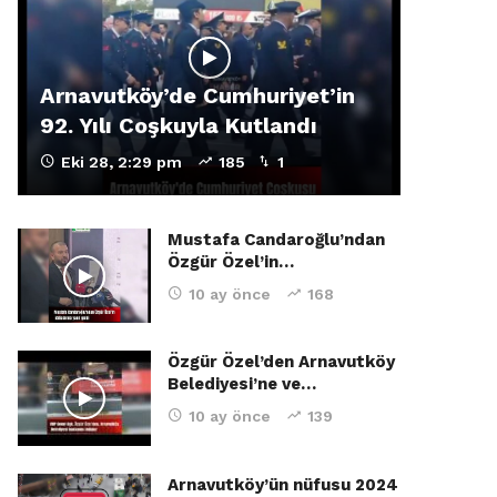
Arnavutköy’de Cumhuriyet’in
92. Yılı Coşkuyla Kutlandı
Eki 28, 2:29 pm
185
1
Mustafa Candaroğlu’ndan
Özgür Özel’in…
10 ay önce
168
Özgür Özel’den Arnavutköy
Belediyesi’ne ve…
10 ay önce
139
Arnavutköy’ün nüfusu 2024