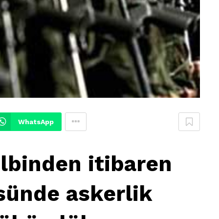
WhatsApp
lbinden itibaren
üsünde askerlik