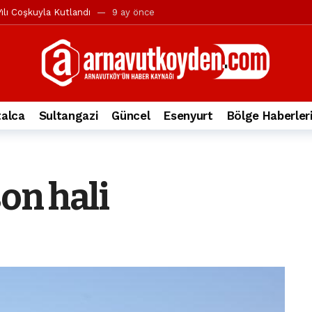
ılı Coşkuyla Kutlandı
9 ay önce
l’in iddialarına yanıt geldi
10 ay önce
yesi’ne ve Mustafa Candaroğlu’na yönelik suçlamalar
10 ay önce
a 344.868’e ulaştı
1 yıl önce
deki otomobil alev alev yandı.
2 yıl önce
alca
Sultangazi
Güncel
Esenyurt
Bölge Haberler
nleri protesto gösterisi düzenledi
2 yıl önce
t Bayramı kutlamaları coşkuyla gerçekleşti
2 yıl önce
irbirlerinin üzerine devrildi
2 yıl önce
on hali
ada, taksideki yolcu öldü
3 yıl önce
nı tepkisi
3 yıl önce