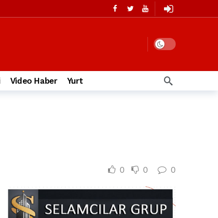
i
Video Haber
Yurt
0
0
0