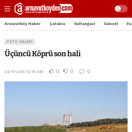
Arnavutköy Haber
Çatalca
Sultangazi
Güncel
Es
FOTO GALERI
Üçüncü Köprü son hali
0
0
0
04/11/2014 10:19 AM