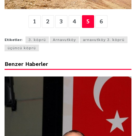
1
2
3
4
5
6
Etiketler:
3. köprü
Arnavutköy
arnavutköy 3. köprü
üçüncü köprü
Benzer Haberler