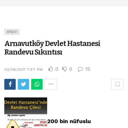
ARŞIV
Arnavutköy Devlet Hastanesi
Randevu Sıkıntısı
0
0
15
02/08/2011 7:57 PM
200 bin nüfuslu