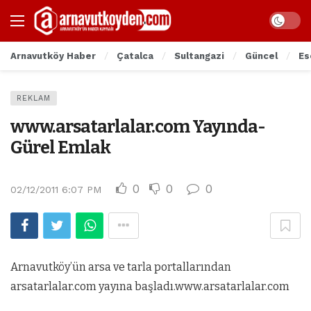
Arnavutköy Haber
Çatalca
Sultangazi
Güncel
Es
REKLAM
www.arsatarlalar.com Yayında-
Gürel Emlak
0
0
0
02/12/2011 6:07 PM
Arnavutköy’ün arsa ve tarla portallarından
arsatarlalar.com yayına başladı.www.arsatarlalar.com