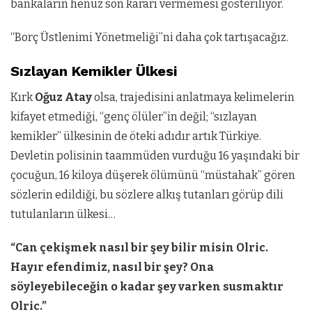
bankaların henüz son kararı vermemesi gösteriliyor.
“Borç Üstlenimi Yönetmeliği”ni daha çok tartışacağız.
Sızlayan Kemikler Ülkesi
Kırk
Oğuz Atay
olsa, trajedisini anlatmaya kelimelerin
kifayet etmediği, “genç ölüler”in değil; “sızlayan
kemikler” ülkesinin de öteki adıdır artık Türkiye.
Devletin polisinin taammüden vurduğu 16 yaşındaki bir
çocuğun, 16 kiloya düşerek ölümünü “müstahak” gören
sözlerin edildiği, bu sözlere alkış tutanları görüp dili
tutulanların ülkesi…
“Can çekişmek nasıl bir şey bilir misin Olric.
Hayır efendimiz, nasıl bir şey? Ona
söyleyebileceğin o kadar şey varken susmaktır
Olric.”