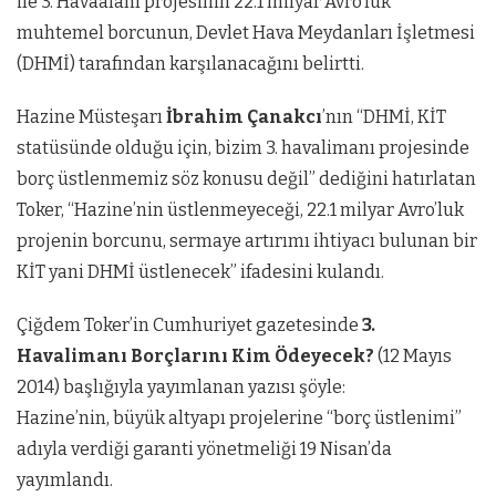
ile 3. Havaalanı projesinin 22.1 milyar Avro’luk
muhtemel borcunun, Devlet Hava Meydanları İşletmesi
(DHMİ) tarafından karşılanacağını belirtti.
Hazine Müsteşarı
İbrahim Çanakcı
’nın “DHMİ, KİT
statüsünde olduğu için, bizim 3. havalimanı projesinde
borç üstlenmemiz söz konusu değil” dediğini hatırlatan
Toker, “Hazine’nin üstlenmeyeceği, 22.1 milyar Avro’luk
projenin borcunu, sermaye artırımı ihtiyacı bulunan bir
KİT yani DHMİ üstlenecek” ifadesini kulandı.
Çiğdem Toker’in Cumhuriyet gazetesinde
3.
Havalimanı Borçlarını Kim Ödeyecek?
(12 Mayıs
2014) başlığıyla yayımlanan yazısı şöyle:
Hazine’nin, büyük altyapı projelerine “borç üstlenimi”
adıyla verdiği garanti yönetmeliği 19 Nisan’da
yayımlandı.