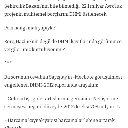
Şehircilik Bakanı’nın bile bilmediği, 22.1 milyar Avro’luk
projenin muhtemel borçlarını DHMİ üstlenecek.
Peki hangi mali yapıyla?
Borç, Hazine’nin değil de DHMİ kayıtlarında görününce,
vergilerimiz kurtuluyor mu?
***
Bu sorunun cevabını Sayıştay’ın -Meclis’te görüşülmesi
engellenen DHMİ-2012 raporunda arayalım:
– Gelir artışı, gider artışlarının gerisinde. Net işletme
sermayesi negatif düzeyde. 2012’de eksi 708 milyon TL.
– Harcama kaynak yapısı harcamalar lehine artarak