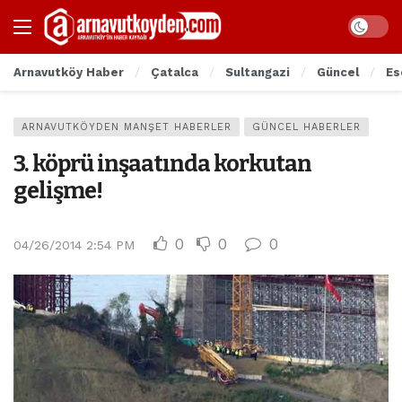
Arnavutköy Haber
Çatalca
Sultangazi
Güncel
Es
ARNAVUTKÖYDEN MANŞET HABERLER
GÜNCEL HABERLER
3. köprü inşaatında korkutan
gelişme!
0
0
0
04/26/2014 2:54 PM